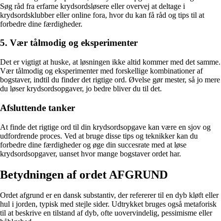
Søg råd fra erfarne krydsordsløsere eller overvej at deltage i
krydsordsklubber eller online fora, hvor du kan få råd og tips til at
forbedre dine færdigheder.
5. Vær tålmodig og eksperimenter
Det er vigtigt at huske, at løsningen ikke altid kommer med det samme.
Vær tålmodig og eksperimenter med forskellige kombinationer af
bogstaver, indtil du finder det rigtige ord. Øvelse gør mester, så jo mere
du løser krydsordsopgaver, jo bedre bliver du til det.
Afsluttende tanker
At finde det rigtige ord til din krydsordsopgave kan være en sjov og
udfordrende proces. Ved at bruge disse tips og teknikker kan du
forbedre dine færdigheder og øge din succesrate med at løse
krydsordsopgaver, uanset hvor mange bogstaver ordet har.
Betydningen af ordet AFGRUND
Ordet afgrund er en dansk substantiv, der refererer til en dyb kløft eller
hul i jorden, typisk med stejle sider. Udtrykket bruges også metaforisk
til at beskrive en tilstand af dyb, ofte uovervindelig, pessimisme eller