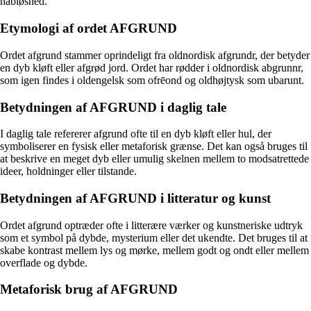
håbløshed.
Etymologi af ordet AFGRUND
Ordet afgrund stammer oprindeligt fra oldnordisk afgrundr, der betyder
en dyb kløft eller afgrød jord. Ordet har rødder i oldnordisk abgrunnr,
som igen findes i oldengelsk som ofrēond og oldhøjtysk som ubarunt.
Betydningen af AFGRUND i daglig tale
I daglig tale refererer afgrund ofte til en dyb kløft eller hul, der
symboliserer en fysisk eller metaforisk grænse. Det kan også bruges til
at beskrive en meget dyb eller umulig skelnen mellem to modsatrettede
ideer, holdninger eller tilstande.
Betydningen af AFGRUND i litteratur og kunst
Ordet afgrund optræder ofte i litterære værker og kunstneriske udtryk
som et symbol på dybde, mysterium eller det ukendte. Det bruges til at
skabe kontrast mellem lys og mørke, mellem godt og ondt eller mellem
overflade og dybde.
Metaforisk brug af AFGRUND