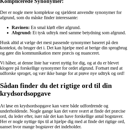
Komplicerede Synonymer:
Der er nogle mere komplekse og sjældent anvendte synonymer for
afgrund, som du måske finder interessante:
Ravinen:
En smal kløft eller afgrund.
Abgrund:
Et tysk udtryk med samme betydning som afgrund.
Husk altid at vælge det mest passende synonymer baseret på den
kontekst, du bruger det i. Det kan hjælpe med at berige din sprogbrug
og gøre din kommunikation mere præcis og nuanceret.
Vi håber, at denne liste har været nyttig for dig, og at du er blevet
klogere på forskellige synonymer for ordet afgrund. Fortsæt med at
udforske sproget, og vær ikke bange for at prøve nye udtryk og ord!
Sådan finder du det rigtige ord til din
krydsordsopgave
At løse en krydsordsopgave kan være både udfordrende og
underholdende. Nogle gange kan det være svært at finde det præcise
ord, du leder efter, især når det kan have forskellige antal bogstaver.
Her er nogle nyttige tips til at hjælpe dig med at finde det rigtige ord,
uanset hvor mange bogstaver det indeholder.