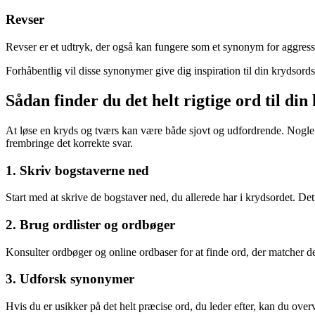
Revser
Revser er et udtryk, der også kan fungere som et synonym for aggressiv
Forhåbentlig vil disse synonymer give dig inspiration til din krydsord
Sådan finder du det helt rigtige ord til din
At løse en kryds og tværs kan være både sjovt og udfordrende. Nogle g
frembringe det korrekte svar.
1. Skriv bogstaverne ned
Start med at skrive de bogstaver ned, du allerede har i krydsordet. De
2. Brug ordlister og ordbøger
Konsulter ordbøger og online ordbaser for at finde ord, der matcher de
3. Udforsk synonymer
Hvis du er usikker på det helt præcise ord, du leder efter, kan du ove