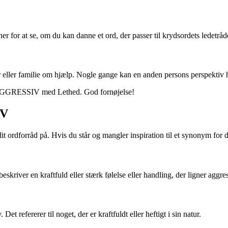
or at se, om du kan danne et ord, der passer til krydsordets ledetråd
er eller familie om hjælp. Nogle gange kan en anden persons perspektiv
ed AGGRESSIV med Lethed. God fornøjelse!
IV
t ordforråd på. Hvis du står og mangler inspiration til et synonym for d
skriver en kraftfuld eller stærk følelse eller handling, der ligner aggre
 refererer til noget, der er kraftfuldt eller heftigt i sin natur.