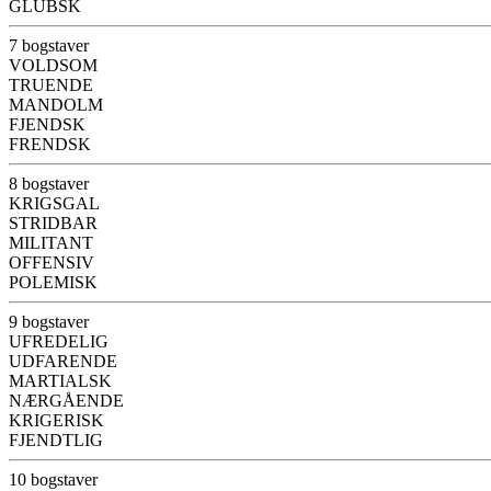
GLUBSK
7 bogstaver
VOLDSOM
TRUENDE
MANDOLM
FJENDSK
FRENDSK
8 bogstaver
KRIGSGAL
STRIDBAR
MILITANT
OFFENSIV
POLEMISK
9 bogstaver
UFREDELIG
UDFARENDE
MARTIALSK
NÆRGÅENDE
KRIGERISK
FJENDTLIG
10 bogstaver