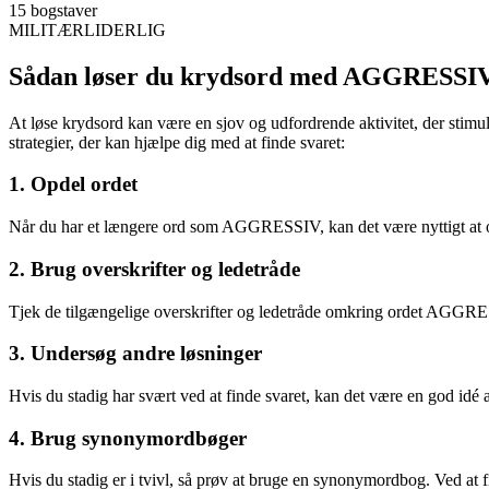
15 bogstaver
MILITÆRLIDERLIG
Sådan løser du krydsord med AGGRESSI
At løse krydsord kan være en sjov og udfordrende aktivitet, der stimu
strategier, der kan hjælpe dig med at finde svaret:
1. Opdel ordet
Når du har et længere ord som AGGRESSIV, kan det være nyttigt at opde
2. Brug overskrifter og ledetråde
Tjek de tilgængelige overskrifter og ledetråde omkring ordet AGGRESSI
3. Undersøg andre løsninger
Hvis du stadig har svært ved at finde svaret, kan det være en god id
4. Brug synonymordbøger
Hvis du stadig er i tvivl, så prøv at bruge en synonymordbog. Ved a