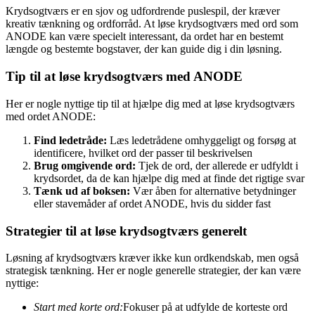
Krydsogtværs er en sjov og udfordrende puslespil, der kræver
kreativ tænkning og ordforråd. At løse krydsogtværs med ord som
ANODE kan være specielt interessant, da ordet har en bestemt
længde og bestemte bogstaver, der kan guide dig i din løsning.
Tip til at løse krydsogtværs med ANODE
Her er nogle nyttige tip til at hjælpe dig med at løse krydsogtværs
med ordet ANODE:
Find ledetråde:
Læs ledetrådene omhyggeligt og forsøg at
identificere, hvilket ord der passer til beskrivelsen
Brug omgivende ord:
Tjek de ord, der allerede er udfyldt i
krydsordet, da de kan hjælpe dig med at finde det rigtige svar
Tænk ud af boksen:
Vær åben for alternative betydninger
eller stavemåder af ordet ANODE, hvis du sidder fast
Strategier til at løse krydsogtværs generelt
Løsning af krydsogtværs kræver ikke kun ordkendskab, men også
strategisk tænkning. Her er nogle generelle strategier, der kan være
nyttige:
Start med korte ord:
Fokuser på at udfylde de korteste ord