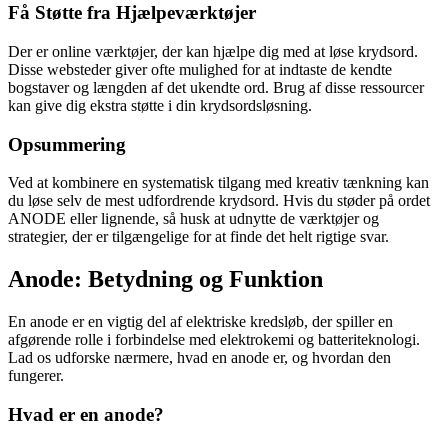
Få Støtte fra Hjælpeværktøjer
Der er online værktøjer, der kan hjælpe dig med at løse krydsord.
Disse websteder giver ofte mulighed for at indtaste de kendte
bogstaver og længden af det ukendte ord. Brug af disse ressourcer
kan give dig ekstra støtte i din krydsordsløsning.
Opsummering
Ved at kombinere en systematisk tilgang med kreativ tænkning kan
du løse selv de mest udfordrende krydsord. Hvis du støder på ordet
ANODE eller lignende, så husk at udnytte de værktøjer og
strategier, der er tilgængelige for at finde det helt rigtige svar.
Anode: Betydning og Funktion
En anode er en vigtig del af elektriske kredsløb, der spiller en
afgørende rolle i forbindelse med elektrokemi og batteriteknologi.
Lad os udforske nærmere, hvad en anode er, og hvordan den
fungerer.
Hvad er en anode?