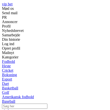
vip bet
Mød os
Send mail
PR
Annoncer
Profil
Nyhedsbrevet
Samarbejde
Din historie
Log ind
Opret profil
Mailnyt
Kategorier
Fodbold
Heste
Cricket
Boksning
Esport
Dart
Basketball
Golf
Amerikansk fodbold
Baseball