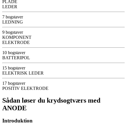
PLADE
LEDER
7 bogstaver
LEDNING
9 bogstaver
KOMPONENT
ELEKTRODE
10 bogstaver
BATTERIPOL
15 bogstaver
ELEKTRISK LEDER
17 bogstaver
POSITIV ELEKTRODE
Sådan løser du krydsogtværs med
ANODE
Introduktion