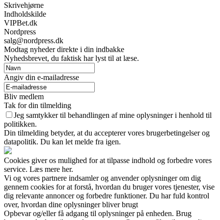
Skrivehjørne
Indholdskilde
VIPBet.dk
Nordpress
salg@nordpress.dk
Modtag nyheder direkte i din indbakke
Nyhedsbrevet, du faktisk har lyst til at læse.
Angiv din e-mailadresse
Bliv medlem
Tak for din tilmelding
Jeg samtykker til behandlingen af mine oplysninger i henhold til
politikken.
Din tilmelding betyder, at du accepterer vores brugerbetingelser og
datapolitik. Du kan let melde fra igen.
Cookies giver os mulighed for at tilpasse indhold og forbedre vores
service. Læs mere her.
Vi og vores partnere indsamler og anvender oplysninger om dig
gennem cookies for at forstå, hvordan du bruger vores tjenester, vise
dig relevante annoncer og forbedre funktioner. Du har fuld kontrol
over, hvordan dine oplysninger bliver brugt
Opbevar og/eller få adgang til oplysninger på enheden. Brug