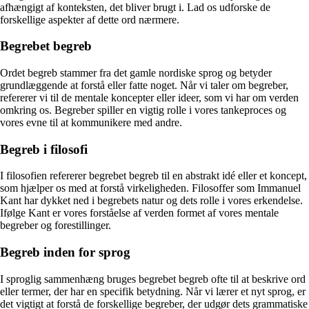
afhængigt af konteksten, det bliver brugt i. Lad os udforske de
forskellige aspekter af dette ord nærmere.
Begrebet begreb
Ordet begreb stammer fra det gamle nordiske sprog og betyder
grundlæggende at forstå eller fatte noget. Når vi taler om begreber,
refererer vi til de mentale koncepter eller ideer, som vi har om verden
omkring os. Begreber spiller en vigtig rolle i vores tankeproces og
vores evne til at kommunikere med andre.
Begreb i filosofi
I filosofien refererer begrebet begreb til en abstrakt idé eller et koncept,
som hjælper os med at forstå virkeligheden. Filosoffer som Immanuel
Kant har dykket ned i begrebets natur og dets rolle i vores erkendelse.
Ifølge Kant er vores forståelse af verden formet af vores mentale
begreber og forestillinger.
Begreb inden for sprog
I sproglig sammenhæng bruges begrebet begreb ofte til at beskrive ord
eller termer, der har en specifik betydning. Når vi lærer et nyt sprog, er
det vigtigt at forstå de forskellige begreber, der udgør dets grammatiske