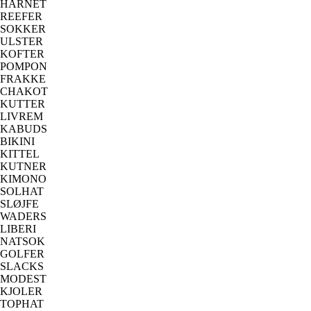
HÅRNET
REEFER
SOKKER
ULSTER
KOFTER
POMPON
FRAKKE
CHAKOT
KUTTER
LIVREM
KABUDS
BIKINI
KITTEL
KUTNER
KIMONO
SOLHAT
SLØJFE
WADERS
LIBERI
NATSOK
GOLFER
SLACKS
MODEST
KJOLER
TOPHAT