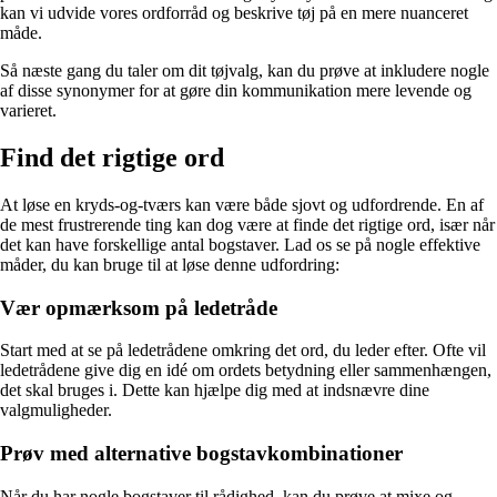
kan vi udvide vores ordforråd og beskrive tøj på en mere nuanceret
måde.
Så næste gang du taler om dit tøjvalg, kan du prøve at inkludere nogle
af disse synonymer for at gøre din kommunikation mere levende og
varieret.
Find det rigtige ord
At løse en kryds-og-tværs kan være både sjovt og udfordrende. En af
de mest frustrerende ting kan dog være at finde det rigtige ord, især når
det kan have forskellige antal bogstaver. Lad os se på nogle effektive
måder, du kan bruge til at løse denne udfordring:
Vær opmærksom på ledetråde
Start med at se på ledetrådene omkring det ord, du leder efter. Ofte vil
ledetrådene give dig en idé om ordets betydning eller sammenhængen,
det skal bruges i. Dette kan hjælpe dig med at indsnævre dine
valgmuligheder.
Prøv med alternative bogstavkombinationer
Når du har nogle bogstaver til rådighed, kan du prøve at mixe og