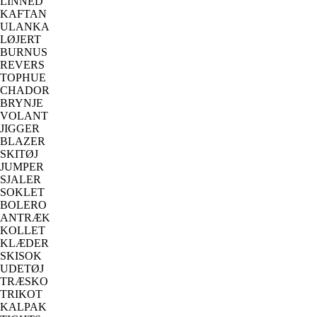
LINNED
KAFTAN
ULANKA
LØJERT
BURNUS
REVERS
TOPHUE
CHADOR
BRYNJE
VOLANT
JIGGER
BLAZER
SKITØJ
JUMPER
SJALER
SOKLET
BOLERO
ANTRÆK
KOLLET
KLÆDER
SKISOK
UDETØJ
TRÆSKO
TRIKOT
KALPAK