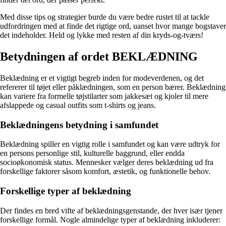
Med disse tips og strategier burde du være bedre rustet til at tackle
udfordringen med at finde det rigtige ord, uanset hvor mange bogstaver
det indeholder. Held og lykke med resten af din kryds-og-tværs!
Betydningen af ordet BEKLÆDNING
Beklædning er et vigtigt begreb inden for modeverdenen, og det
refererer til tøjet eller påklædningen, som en person bærer. Beklædning
kan variere fra formelle tøjstilarter som jakkesæt og kjoler til mere
afslappede og casual outfits som t-shirts og jeans.
Beklædningens betydning i samfundet
Beklædning spiller en vigtig rolle i samfundet og kan være udtryk for
en persons personlige stil, kulturelle baggrund, eller endda
socioøkonomisk status. Mennesker vælger deres beklædning ud fra
forskellige faktorer såsom komfort, æstetik, og funktionelle behov.
Forskellige typer af beklædning
Der findes en bred vifte af beklædningsgenstande, der hver især tjener
forskellige formål. Nogle almindelige typer af beklædning inkluderer: