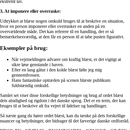
ekstremt lav.
3. At imponere eller overraske:
Udtrykket at blæse nogen omkuld bruges til at beskrive en situation,
hvor en person imponerer eller overrasker en anden på en
overvældende måde. Det kan referere til en handling, der er så
bemærkelsesværdig, at den får en person til at tabe pusten figurativt.
Eksempler på brug:
Når vejrmeldingen advarer om kraftig blæst, er det vigtigt at
sikre løse genstande i haven.
Efter en lang gåtur i den kolde blæst følte jeg mig
gennemfrossen.
Hans fantastiske optræden på scenen blæste publikum
fuldstændig omkuld.
Samlet set viser disse forskellige betydninger og brug af ordet blæst
dets alsidighed og rigdom i det danske sprog. Det er en term, der kan
bruges til at beskrive alt fra vejret til følelser og handlinger.
Så næste gang du hører ordet blæst, kan du tænke på dets forskellige
nuancer og betydninger, der bidrager til det farverige danske ordforråd.