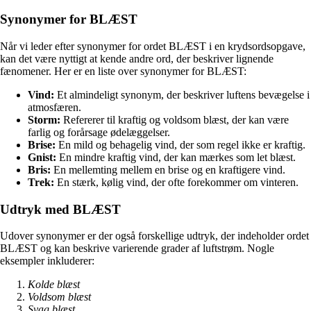
Synonymer for BLÆST
Når vi leder efter synonymer for ordet BLÆST i en krydsordsopgave,
kan det være nyttigt at kende andre ord, der beskriver lignende
fænomener. Her er en liste over synonymer for BLÆST:
Vind:
Et almindeligt synonym, der beskriver luftens bevægelse i
atmosfæren.
Storm:
Refererer til kraftig og voldsom blæst, der kan være
farlig og forårsage ødelæggelser.
Brise:
En mild og behagelig vind, der som regel ikke er kraftig.
Gnist:
En mindre kraftig vind, der kan mærkes som let blæst.
Bris:
En mellemting mellem en brise og en kraftigere vind.
Trek:
En stærk, kølig vind, der ofte forekommer om vinteren.
Udtryk med BLÆST
Udover synonymer er der også forskellige udtryk, der indeholder ordet
BLÆST og kan beskrive varierende grader af luftstrøm. Nogle
eksempler inkluderer:
Kolde blæst
Voldsom blæst
Svag blæst