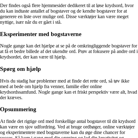
Der findes også flere hjemmesider dedikeret til at løse krydsord, hvor
du kan indtaste antallet af bogstaver og de kendte bogstaver for at
generere en liste over mulige ord. Disse værktøjer kan være meget
nyttige, især når du er gået i stå.
Eksperimenter med bogstaverne
Nogle gange kan det hjælpe at se på de omkringliggende bogstaver for
at få et bedre billede af det ukendte ord. Prøv at fokusere på andre ord i
krydsordet, der kan være til hjælp.
Spørg om hjælp
Hvis du stadig har problemer med at finde det rette ord, så tøv ikke
med at bede om hjælp fra venner, familie eller online
krydsordssamfund. Nogle gange kan et friskt perspektiv være alt, hvad
der kræves.
Opsummering
At finde det rigtige ord med forskellige antal bogstaver til dit krydsord
kan være en sjov udfordring. Ved at bruge ordbøger, online værktøjer
og eksperimentere med bogstaverne kan du øge dine chancer for
succes. Så kom i gang med din søgning og lad din kreativitet og