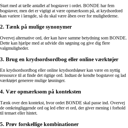
Start med at tælle antallet af bogstaver i ordet. BONDE har fem
bogstaver, men det er vigtigt at være opmærksom på, at krydsordord
kan variere i længde, så du skal være åben over for mulighederne.
2. Tænk på mulige synonymer
Overvej alternative ord, der kan have samme betydning som BONDE.
Dette kan hjælpe med at udvide din søgning og give dig flere
valgmuligheder.
3. Brug en krydsordsordbog eller online værktøjer
En krydsordsordbog eller online krydsordsløser kan være en nyttig
ressource til at finde det rigtige ord. Indtast de kendte bogstaver og lad
værktøjet generere mulige løsninger.
4. Vær opmærksom på konteksten
Tænk over den kontekst, hvor ordet BONDE skal passe ind. Overvej
de omkringliggende ord og led efter et ord, der giver mening i forhold
til temaet eller hintet.
5. Prøv forskellige kombinationer