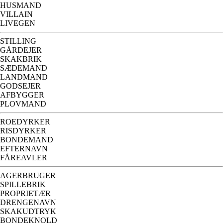
HUSMAND
VILLAIN
LIVEGEN
STILLING
GÅRDEJER
SKAKBRIK
SÆDEMAND
LANDMAND
GODSEJER
AFBYGGER
PLOVMAND
ROEDYRKER
RISDYRKER
BONDEMAND
EFTERNAVN
FÅREAVLER
AGERBRUGER
SPILLEBRIK
PROPRIETÆR
DRENGENAVN
SKAKUDTRYK
BONDEKNOLD