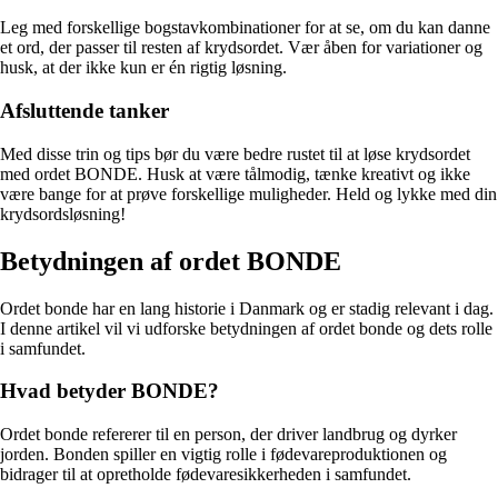
Leg med forskellige bogstavkombinationer for at se, om du kan danne
et ord, der passer til resten af krydsordet. Vær åben for variationer og
husk, at der ikke kun er én rigtig løsning.
Afsluttende tanker
Med disse trin og tips bør du være bedre rustet til at løse krydsordet
med ordet BONDE. Husk at være tålmodig, tænke kreativt og ikke
være bange for at prøve forskellige muligheder. Held og lykke med din
krydsordsløsning!
Betydningen af ​​ordet BONDE
Ordet bonde har en lang historie i Danmark og er stadig relevant i dag.
I denne artikel vil vi udforske betydningen af ​​ordet bonde og dets rolle
i samfundet.
Hvad betyder BONDE?
Ordet bonde refererer til en person, der driver landbrug og dyrker
jorden. Bonden spiller en vigtig rolle i fødevareproduktionen og
bidrager til at opretholde fødevaresikkerheden i samfundet.