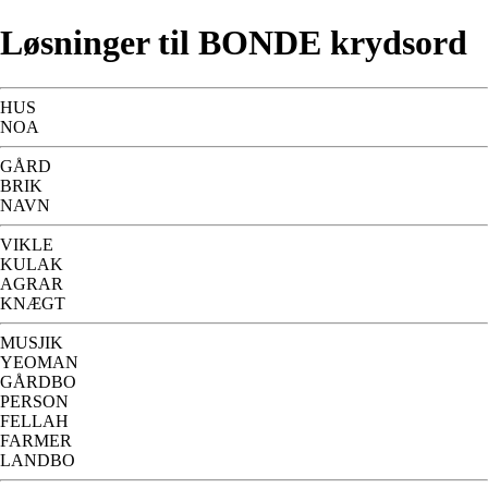
Løsninger til BONDE krydsord
HUS
NOA
GÅRD
BRIK
NAVN
VIKLE
KULAK
AGRAR
KNÆGT
MUSJIK
YEOMAN
GÅRDBO
PERSON
FELLAH
FARMER
LANDBO