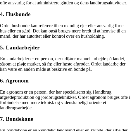
ofte ansvarlig for at administrere gården og dens landbrugsaktiviteter.
4. Husbonde
Ordet husbonde kan referere til en mandlig ejer eller ansvarlig for et
hus eller en gård. Det kan også bruges mere bredt til at henvise til en
mand, der har autoritet eller kontrol over en husholdning.
5. Landarbejder
En landarbejder er en person, der udfører manuelt arbejde på landet,
såsom at pløje marker, så frø eller høste afgrøder. Ordet landarbejder
kan være en anden måde at beskrive en bonde på.
6. Agronom
En agronom er en person, der har specialiseret sig i landbrug,
afgrødeproduktion og jordbrugsteknikker. Ordet agronom bruges ofte i
forbindelse med mere teknisk og videnskabeligt orienteret
landbrugsarbejde.
7. Bondekone
En bondekone er en kvindelig landmand eller en kvinde, der arbejder