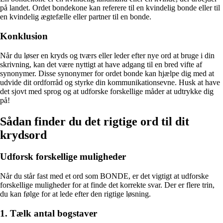
på landet. Ordet bondekone kan referere til en kvindelig bonde eller til
en kvindelig ægtefælle eller partner til en bonde.
Konklusion
Når du løser en kryds og tværs eller leder efter nye ord at bruge i din
skrivning, kan det være nyttigt at have adgang til en bred vifte af
synonymer. Disse synonymer for ordet bonde kan hjælpe dig med at
udvide dit ordforråd og styrke din kommunikationsevne. Husk at have
det sjovt med sprog og at udforske forskellige måder at udtrykke dig
på!
Sådan finder du det rigtige ord til dit
krydsord
Udforsk forskellige muligheder
Når du står fast med et ord som BONDE, er det vigtigt at udforske
forskellige muligheder for at finde det korrekte svar. Der er flere trin,
du kan følge for at lede efter den rigtige løsning.
1. Tælk antal bogstaver