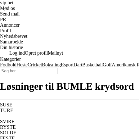
vip bet
Mød os
Send mail
PR
Annoncer
Profil
Nyhedsbrevet
Samarbejde
Din historie
Log ind
Opret profil
Mailnyt
Kategorier
Fodbold
Heste
Cricket
Boksning
Esport
Dart
Basketball
Golf
Amerikansk f
Løsninger til BUMLE krydsord
SUSE
TURE
SVIRE
RYSTE
SOLDE
FESTE