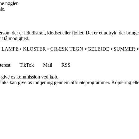
ne nøgler.
le.
on, der er lidt distræt, klodset eller fjollet. Det er et udtryk, der bring
idt tålmodighed.
•
LAMPE
•
KLOSTER
•
GRÆSK TEGN
•
GELEJDE
•
SUMMER
•
terest
TikTok
Mail
RSS
n give os kommission ved køb.
 links kan give os indtjening gennem affiliateprogrammer. Kopiering elle