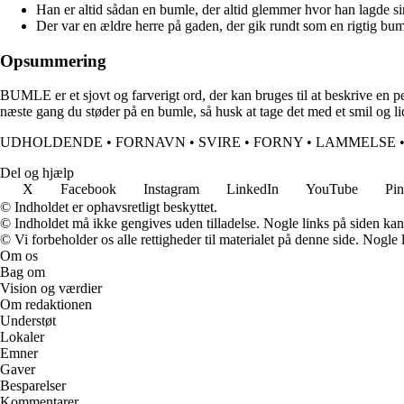
Han er altid sådan en bumle, der altid glemmer hvor han lagde si
Der var en ældre herre på gaden, der gik rundt som en rigtig bum
Opsummering
BUMLE er et sjovt og farverigt ord, der kan bruges til at beskrive en pers
næste gang du støder på en bumle, så husk at tage det med et smil og l
UDHOLDENDE
•
FORNAVN
•
SVIRE
•
FORNY
•
LAMMELSE
Del og hjælp
X
Facebook
Instagram
LinkedIn
YouTube
Pin
© Indholdet er ophavsretligt beskyttet.
© Indholdet må ikke gengives uden tilladelse. Nogle links på siden ka
© Vi forbeholder os alle rettigheder til materialet på denne side. Nogle
Om os
Bag om
Vision og værdier
Om redaktionen
Understøt
Lokaler
Emner
Gaver
Besparelser
Kommentarer