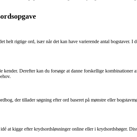
dsordsopgave
helt rigtige ord, især når det kan have varierende antal bogstaver. I det
ede kender. Derefter kan du forsøge at danne forskellige kombinationer a
behov.
ordbog, der tillader søgning efter ord baseret på mønstre eller bogstav
idé at kigge efter krydsordsløsninger online eller i krydsordsbøger. Diss