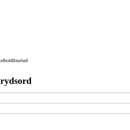
odbold
Baseball
rydsord