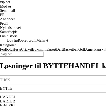
vip bet
Mød os
Send mail
PR
Annoncer
Profil
Nyhedsbrevet
Samarbejde
Din historie
Log ind
Opret profil
Mailnyt
Kategorier
Fodbold
Heste
Cricket
Boksning
Esport
Dart
Basketball
Golf
Amerikansk f
Løsninger til BYTTEHANDEL k
TUSK
BYTTE
HANDEL
BARTER
HÆLERI