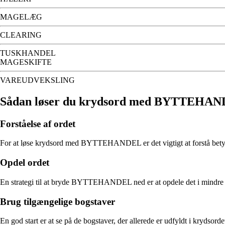
MAGELÆG
CLEARING
TUSKHANDEL
MAGESKIFTE
VAREUDVEKSLING
Sådan løser du krydsord med BYTTEHA
Forståelse af ordet
For at løse krydsord med BYTTEHANDEL er det vigtigt at forstå betyd
Opdel ordet
En strategi til at bryde BYTTEHANDEL ned er at opdele det i mindre de
Brug tilgængelige bogstaver
En god start er at se på de bogstaver, der allerede er udfyldt i kry