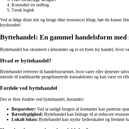
Konsulter en ordbog
Tænk logisk
Ved at følge disse trin og bruge dine ressourcer klogt, bør du kunne 
krydsordet!
Byttehandel: En gammel handelsform med
Byttehandel har eksisteret i årtusinder og er en form for handel, hvor 
Hvad er byttehandel?
Byttehandel refererer til handelssystemet, hvor varer eller tjenester ud
metode til traditionelle pengebaserede transaktioner og kan være en eff
Fordele ved byttehandel
Der er flere fordele ved byttehandel, herunder:
Besparelser:
Ved at undgå brugen af kontanter kan parterne spar
Bæredygtighed:
Byttehandel kan bidrage til at reducere ressour
Lokalt fokus:
Byttehandel kan styrke fællesskabet og fremme ha