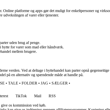
mer. Online platforme og apps gør det muligt for enkeltpersoner og virks
e udvekslingen af varer eller tjenester.
 parter uden brug af penge.
, i bytte for varer som mad eller håndværk.
ttehandel mellem brugere.
oderne verden. Ved at deltage i byttehandel kan parter opnå gegenseitig
andel på en alternativ og spændende måde at handle på.
SE
•
TALE
•
FOLDER
•
JAG
•
SÆLGER
•
terest
TikTok
Mail
RSS
n give os kommission ved køb.
 links kan give os indtjening gennem affiliateprogrammer. Kopiering elle