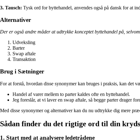
3. Tausch:
Tysk ord for byttehandel, anvendes også på dansk for at indi
Alternativer
Der er også andre måder at udtrykke konceptet byttehandel på, selvom
Udveksling
Barter
Swap aftale
Transaktion
Brug i Sætninger
For at forstå, hvordan disse synonymer kan bruges i praksis, kan det væ
Handel af varer mellem to parter kaldes ofte en byttehandel.
Jeg foreslår, at vi laver en swap aftale, så begge parter drager for
Med disse synonymer og alternativer kan du nu udtrykke dig mere præcis
Sådan finder du det rigtige ord til din kryd
1. Start med at analysere ledetrådene