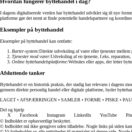
Hvordan fungerer byttehandel i dag?
I dagens digitaliserede verden har byttehandel udviklet sig til nye for
platforme gør det nemt at finde potentielle handelspartnere og koordiner
Eksempler på byttehandel
Eksempler på byttehandel kan omfatte:
Barter-system:
Direkte udveksling af varer eller tjenester mellem
Tjenester mod varer:
Udveksling af en tjeneste, f.eks. reparation
Online byttehandelsplatforme:
Websites eller apps, der letter by
Afsluttende tanker
Byttehandel er en historisk praksis, der stadig har relevans i dagens m
gennem direkte personlig handel eller digitale platforme, byder bytteh
LAGET
•
AFSPÆRRINGEN
•
SAMLER
•
FORME
•
PISKE
•
PAU
Del og hjælp
X
Facebook
Instagram
LinkedIn
YouTube
Pin
© Indholdet er ophavsretligt beskyttet.
© Indholdet må ikke gengives uden tilladelse. Nogle links på siden ka
© Vi forbeholder os alle rettigheder til materialet på denne side. Nogle