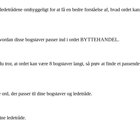
ledetrådene omhyggeligt for at få en bedre forståelse af, hvad ordet kan
t se, hvordan disse bogstaver passer ind i ordet BYTTEHANDEL.
u tror, at ordet kan være 8 bogstaver langt, så prøv at finde et passende
ord, der passer til dine bogstaver og ledetråde.
ine ledetråde.