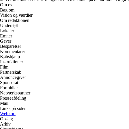
Om os
Bag om
Vision og værdier
Om redaktionen
Understøt
Lokaler
Emner
Gaver
Besparelser
Kommentarer
Købshjælp
Instruktioner
Film
Partnerskab
Annoncegiver
Sponsorat
Formidler
Netværkspartner
Presseafdeling
Mail
Links på siden
Webkort
Opslag
Arkiv