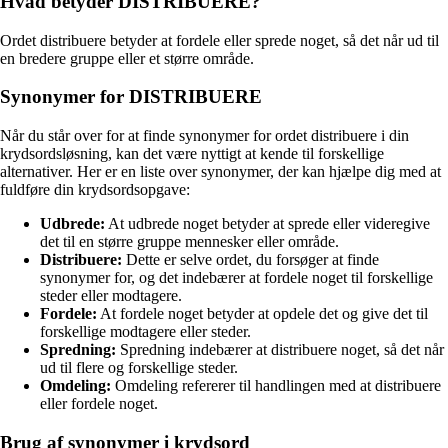
Hvad betyder DISTRIBUERE?
Ordet distribuere betyder at fordele eller sprede noget, så det når ud til
en bredere gruppe eller et større område.
Synonymer for DISTRIBUERE
Når du står over for at finde synonymer for ordet distribuere i din
krydsordsløsning, kan det være nyttigt at kende til forskellige
alternativer. Her er en liste over synonymer, der kan hjælpe dig med at
fuldføre din krydsordsopgave:
Udbrede:
At udbrede noget betyder at sprede eller videregive
det til en større gruppe mennesker eller område.
Distribuere:
Dette er selve ordet, du forsøger at finde
synonymer for, og det indebærer at fordele noget til forskellige
steder eller modtagere.
Fordele:
At fordele noget betyder at opdele det og give det til
forskellige modtagere eller steder.
Spredning:
Spredning indebærer at distribuere noget, så det når
ud til flere og forskellige steder.
Omdeling:
Omdeling refererer til handlingen med at distribuere
eller fordele noget.
Brug af synonymer i krydsord