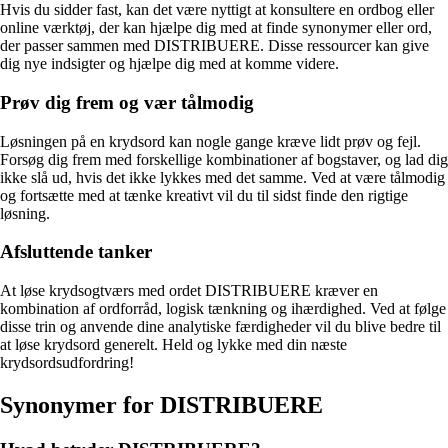
Hvis du sidder fast, kan det være nyttigt at konsultere en ordbog eller
online værktøj, der kan hjælpe dig med at finde synonymer eller ord,
der passer sammen med DISTRIBUERE. Disse ressourcer kan give
dig nye indsigter og hjælpe dig med at komme videre.
Prøv dig frem og vær tålmodig
Løsningen på en krydsord kan nogle gange kræve lidt prøv og fejl.
Forsøg dig frem med forskellige kombinationer af bogstaver, og lad dig
ikke slå ud, hvis det ikke lykkes med det samme. Ved at være tålmodig
og fortsætte med at tænke kreativt vil du til sidst finde den rigtige
løsning.
Afsluttende tanker
At løse krydsogtværs med ordet DISTRIBUERE kræver en
kombination af ordforråd, logisk tænkning og ihærdighed. Ved at følge
disse trin og anvende dine analytiske færdigheder vil du blive bedre til
at løse krydsord generelt. Held og lykke med din næste
krydsordsudfordring!
Synonymer for DISTRIBUERE