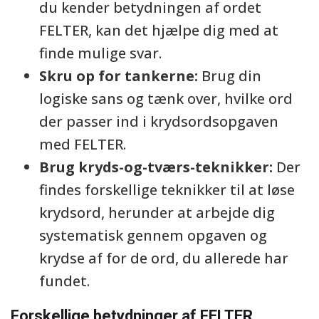
du kender betydningen af ordet
FELTER, kan det hjælpe dig med at
finde mulige svar.
Skru op for tankerne:
Brug din
logiske sans og tænk over, hvilke ord
der passer ind i krydsordsopgaven
med FELTER.
Brug kryds-og-tværs-teknikker:
Der
findes forskellige teknikker til at løse
krydsord, herunder at arbejde dig
systematisk gennem opgaven og
krydse af for de ord, du allerede har
fundet.
Forskellige betydninger af FELTER