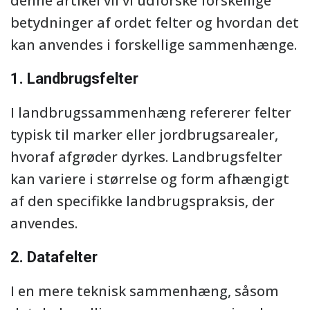
denne artikel vil vi udforske forskellige
betydninger af ordet felter og hvordan det
kan anvendes i forskellige sammenhænge.
1. Landbrugsfelter
I landbrugssammenhæng refererer felter
typisk til marker eller jordbrugsarealer,
hvoraf afgrøder dyrkes. Landbrugsfelter
kan variere i størrelse og form afhængigt
af den specifikke landbrugspraksis, der
anvendes.
2. Datafelter
I en mere teknisk sammenhæng, såsom