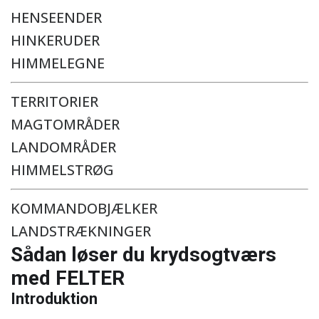
HENSEENDER
HINKERUDER
HIMMELEGNE
TERRITORIER
MAGTOMRÅDER
LANDOMRÅDER
HIMMELSTRØG
KOMMANDOBJÆLKER
LANDSTRÆKNINGER
Sådan løser du krydsogtværs
med FELTER
Introduktion