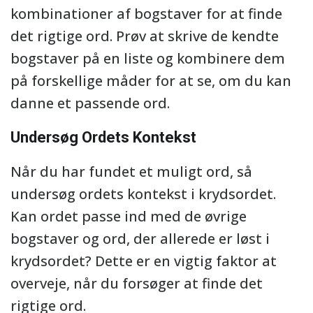
kombinationer af bogstaver for at finde
det rigtige ord. Prøv at skrive de kendte
bogstaver på en liste og kombinere dem
på forskellige måder for at se, om du kan
danne et passende ord.
Undersøg Ordets Kontekst
Når du har fundet et muligt ord, så
undersøg ordets kontekst i krydsordet.
Kan ordet passe ind med de øvrige
bogstaver og ord, der allerede er løst i
krydsordet? Dette er en vigtig faktor at
overveje, når du forsøger at finde det
rigtige ord.