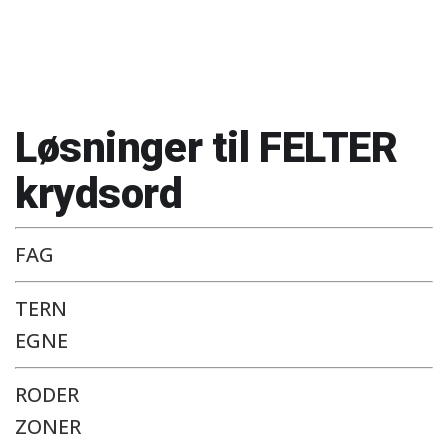
Løsninger til FELTER
krydsord
FAG
TERN
EGNE
RODER
ZONER