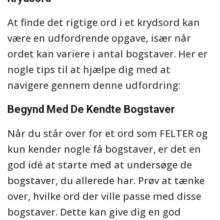
At finde det rigtige ord i et krydsord kan
være en udfordrende opgave, især når
ordet kan variere i antal bogstaver. Her er
nogle tips til at hjælpe dig med at
navigere gennem denne udfordring:
Begynd Med De Kendte Bogstaver
Når du står over for et ord som FELTER og
kun kender nogle få bogstaver, er det en
god idé at starte med at undersøge de
bogstaver, du allerede har. Prøv at tænke
over, hvilke ord der ville passe med disse
bogstaver. Dette kan give dig en god