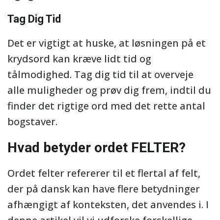
Tag Dig Tid
Det er vigtigt at huske, at løsningen på et
krydsord kan kræve lidt tid og
tålmodighed. Tag dig tid til at overveje
alle muligheder og prøv dig frem, indtil du
finder det rigtige ord med det rette antal
bogstaver.
Hvad betyder ordet FELTER?
Ordet felter refererer til et flertal af felt,
der på dansk kan have flere betydninger
afhængigt af konteksten, det anvendes i. I