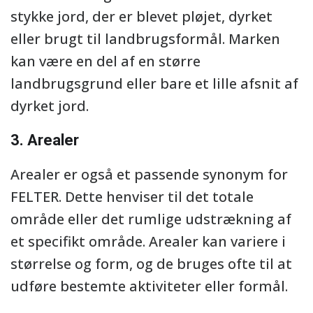
stykke jord, der er blevet pløjet, dyrket
eller brugt til landbrugsformål. Marken
kan være en del af en større
landbrugsgrund eller bare et lille afsnit af
dyrket jord.
3. Arealer
Arealer er også et passende synonym for
FELTER. Dette henviser til det totale
område eller det rumlige udstrækning af
et specifikt område. Arealer kan variere i
størrelse og form, og de bruges ofte til at
udføre bestemte aktiviteter eller formål.