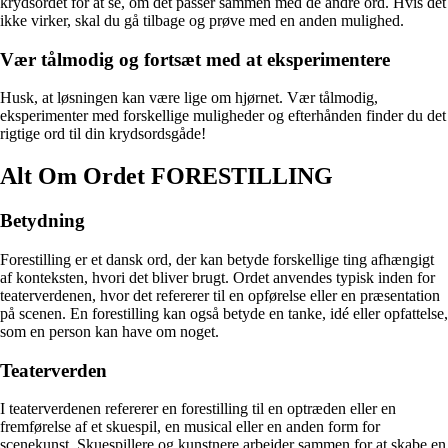
krydsordet for at se, om det passer sammen med de andre ord. Hvis det
ikke virker, skal du gå tilbage og prøve med en anden mulighed.
Vær tålmodig og fortsæt med at eksperimentere
Husk, at løsningen kan være lige om hjørnet. Vær tålmodig,
eksperimenter med forskellige muligheder og efterhånden finder du det
rigtige ord til din krydsordsgåde!
Alt Om Ordet FORESTILLING
Betydning
Forestilling er et dansk ord, der kan betyde forskellige ting afhængigt
af konteksten, hvori det bliver brugt. Ordet anvendes typisk inden for
teaterverdenen, hvor det refererer til en opførelse eller en præsentation
på scenen. En forestilling kan også betyde en tanke, idé eller opfattelse,
som en person kan have om noget.
Teaterverden
I teaterverdenen refererer en forestilling til en optræden eller en
fremførelse af et skuespil, en musical eller en anden form for
scenekunst. Skuespillere og kunstnere arbejder sammen for at skabe en