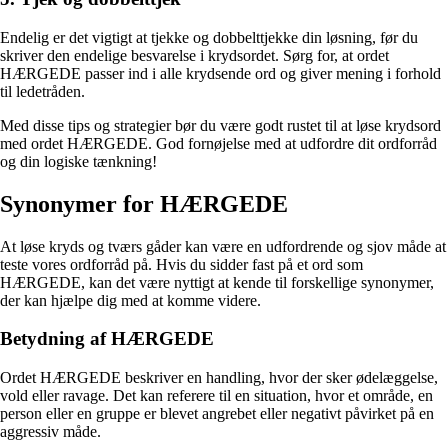
Endelig er det vigtigt at tjekke og dobbelttjekke din løsning, før du
skriver den endelige besvarelse i krydsordet. Sørg for, at ordet
HÆRGEDE passer ind i alle krydsende ord og giver mening i forhold
til ledetråden.
Med disse tips og strategier bør du være godt rustet til at løse krydsord
med ordet HÆRGEDE. God fornøjelse med at udfordre dit ordforråd
og din logiske tænkning!
Synonymer for HÆRGEDE
At løse kryds og tværs gåder kan være en udfordrende og sjov måde at
teste vores ordforråd på. Hvis du sidder fast på et ord som
HÆRGEDE, kan det være nyttigt at kende til forskellige synonymer,
der kan hjælpe dig med at komme videre.
Betydning af HÆRGEDE
Ordet HÆRGEDE beskriver en handling, hvor der sker ødelæggelse,
vold eller ravage. Det kan referere til en situation, hvor et område, en
person eller en gruppe er blevet angrebet eller negativt påvirket på en
aggressiv måde.