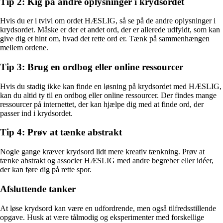
Tip 2: Kig på andre oplysninger i krydsordet
Hvis du er i tvivl om ordet HÆSLIG, så se på de andre oplysninger i
krydsordet. Måske er der et andet ord, der er allerede udfyldt, som kan
give dig et hint om, hvad det rette ord er. Tænk på sammenhængen
mellem ordene.
Tip 3: Brug en ordbog eller online ressourcer
Hvis du stadig ikke kan finde en løsning på krydsordet med HÆSLIG,
kan du altid ty til en ordbog eller online ressourcer. Der findes mange
ressourcer på internettet, der kan hjælpe dig med at finde ord, der
passer ind i krydsordet.
Tip 4: Prøv at tænke abstrakt
Nogle gange kræver krydsord lidt mere kreativ tænkning. Prøv at
tænke abstrakt og associer HÆSLIG med andre begreber eller idéer,
der kan føre dig på rette spor.
Afsluttende tanker
At løse krydsord kan være en udfordrende, men også tilfredsstillende
opgave. Husk at være tålmodig og eksperimenter med forskellige