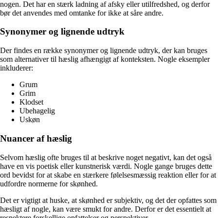
nogen. Det har en stærk ladning af afsky eller utilfredshed, og derfor
bør det anvendes med omtanke for ikke at såre andre.
Synonymer og lignende udtryk
Der findes en række synonymer og lignende udtryk, der kan bruges
som alternativer til hæslig afhængigt af konteksten. Nogle eksempler
inkluderer:
Grum
Grim
Klodset
Ubehagelig
Uskøn
Nuancer af hæslig
Selvom hæslig ofte bruges til at beskrive noget negativt, kan det også
have en vis poetisk eller kunstnerisk værdi. Nogle gange bruges dette
ord bevidst for at skabe en stærkere følelsesmæssig reaktion eller for at
udfordre normerne for skønhed.
Det er vigtigt at huske, at skønhed er subjektiv, og det der opfattes som
hæsligt af nogle, kan være smukt for andre. Derfor er det essentielt at
respektere forskellige opfattelser og perspektiver.