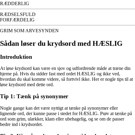
RÆDDERLIG
RÆDSELSFULD
FORFÆRDELIG
GRIM SOM ARVESYNDEN
Sådan løser du krydsord med HÆSLIG
Introduktion
At løse krydsord kan være en sjov og udfordrende måde at træne din
hjerne på. Hvis du sidder fast med ordet HÆSLIG og ikke ved,
hvordan du skal komme videre, så fortvivl ikke. Her er nogle tips til at
løse krydsord med dette ord.
Tip 1: Tænk på synonymer
Nogle gange kan det være nyttigt at tænke på synonymer eller
lignende ord, der kunne passe i stedet for HÆSLIG. Prøv at tænke på
ord som grim, ulækker, klam eller ubehagelig, og se om de passer
bedre ind i krydsordet.