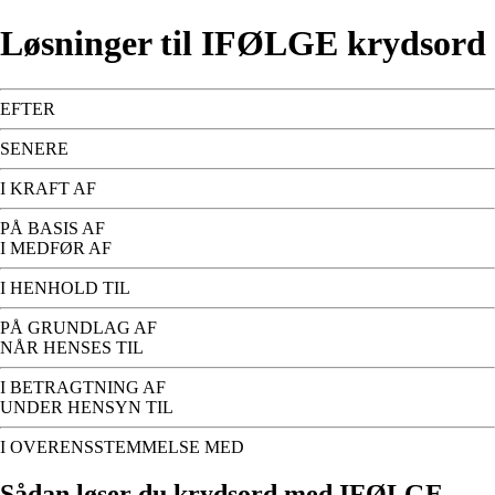
Løsninger til IFØLGE krydsord
EFTER
SENERE
I KRAFT AF
PÅ BASIS AF
I MEDFØR AF
I HENHOLD TIL
PÅ GRUNDLAG AF
NÅR HENSES TIL
I BETRAGTNING AF
UNDER HENSYN TIL
I OVERENSSTEMMELSE MED
Sådan løser du krydsord med IFØLGE