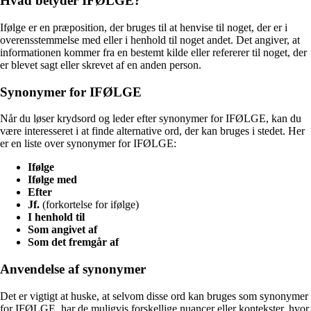
Hvad betyder IFØLGE?
Ifølge er en præposition, der bruges til at henvise til noget, der er i
overensstemmelse med eller i henhold til noget andet. Det angiver, at
informationen kommer fra en bestemt kilde eller refererer til noget, der
er blevet sagt eller skrevet af en anden person.
Synonymer for IFØLGE
Når du løser krydsord og leder efter synonymer for IFØLGE, kan du
være interesseret i at finde alternative ord, der kan bruges i stedet. Her
er en liste over synonymer for IFØLGE:
Ifølge
Ifølge med
Efter
Jf.
(forkortelse for ifølge)
I henhold til
Som angivet af
Som det fremgår af
Anvendelse af synonymer
Det er vigtigt at huske, at selvom disse ord kan bruges som synonymer
for IFØLGE, har de muligvis forskellige nuancer eller kontekster, hvor