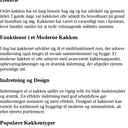
Ordet køkken har en lang historie bag sig og har udviklet sig gennem
årtier. I gamle dage var køkkenet ofte adskilt fra hovedhuset på grund
af brandfare og røg. Køkkenet har været et væsentligt rum i hjemmet,
hvor familier samles for at nyde velsmagende måltider sammen.
Funktioner i et Moderne Køkken
I dag har køkkenet udviklet sig til et multifunktionelt rum, der udover
madlavning også bruges til sociale sammenkomster og hygge. Et
moderne køkken er ofte udstyret med avancerede køkkenapparater,
opbevaringsløsninger og en æstetisk indretning, der afspejler ejerens
personlige stil.
Indretning og Design
Indretningen af et køkken spiller en vigtig rolle for både funktionalitet
og æstetik. En effektiv indretning med god arbejdsflow gør
madlavningen nemmere og mere effektiv. Designet af køkkenet kan
variere fra traditionelt og hyggeligt til moderne og minimalistisk, alt
efter ejerens præferencer.
Populære Køkkentyper