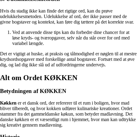
Hvis du stadig ikke kan finde det rigtige ord, kan du prøve
udelukkelsesmetoden. Udelukkelse af ord, der ikke passer med de
givne bogstaver og kontekst, kan føre dig tættere på det korrekte svar.
Ved at anvende disse tips kan du forbedre dine chancer for at
løse kryds- og tværopgaver, selv når du står over for ord med
variabel længde.
Det er vigtigt at huske, at praksis og tålmodighed er nøglen til at mestre
krydsordsopgaver med forskellige antal bogstaver. Fortsæt med at øve
dig, og lad dig ikke slå ud af udfordringerne undervejs.
Alt om Ordet KØKKEN
Betydningen af KØKKEN
Køkken
er et dansk ord, der refererer til et rum i boligen, hvor mad
bliver tilberedt, og hvor kokken udfører kulinariske kreationer. Ordet
stammer fra det gammeldanske køkun, som betyder madlavning. Det
danske køkken er et væsentligt rum i hjemmet, hvor man kan udtrykke
sig kreativt gennem madlavning.
Historie