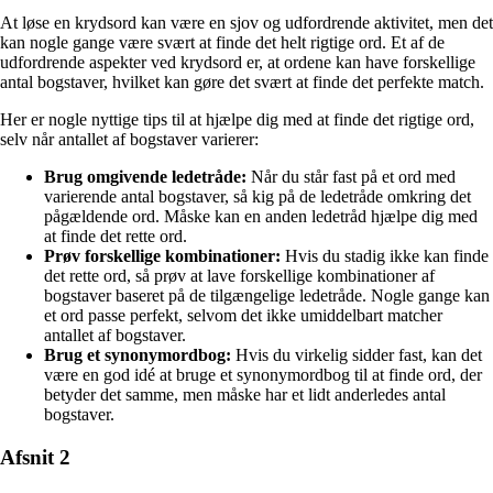
At løse en krydsord kan være en sjov og udfordrende aktivitet, men det
kan nogle gange være svært at finde det helt rigtige ord. Et af de
udfordrende aspekter ved krydsord er, at ordene kan have forskellige
antal bogstaver, hvilket kan gøre det svært at finde det perfekte match.
Her er nogle nyttige tips til at hjælpe dig med at finde det rigtige ord,
selv når antallet af bogstaver varierer:
Brug omgivende ledetråde:
Når du står fast på et ord med
varierende antal bogstaver, så kig på de ledetråde omkring det
pågældende ord. Måske kan en anden ledetråd hjælpe dig med
at finde det rette ord.
Prøv forskellige kombinationer:
Hvis du stadig ikke kan finde
det rette ord, så prøv at lave forskellige kombinationer af
bogstaver baseret på de tilgængelige ledetråde. Nogle gange kan
et ord passe perfekt, selvom det ikke umiddelbart matcher
antallet af bogstaver.
Brug et synonymordbog:
Hvis du virkelig sidder fast, kan det
være en god idé at bruge et synonymordbog til at finde ord, der
betyder det samme, men måske har et lidt anderledes antal
bogstaver.
Afsnit 2