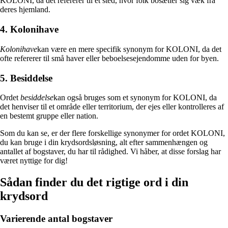
KOLONI, da det refererer til et sted, hvor folk bosætter sig væk fra
deres hjemland.
4. Kolonihave
Kolonihave
kan være en mere specifik synonym for KOLONI, da det
ofte refererer til små haver eller beboelsesejendomme uden for byen.
5. Besiddelse
Ordet
besiddelse
kan også bruges som et synonym for KOLONI, da
det henviser til et område eller territorium, der ejes eller kontrolleres af
en bestemt gruppe eller nation.
Som du kan se, er der flere forskellige synonymer for ordet KOLONI,
du kan bruge i din krydsordsløsning, alt efter sammenhængen og
antallet af bogstaver, du har til rådighed. Vi håber, at disse forslag har
været nyttige for dig!
Sådan finder du det rigtige ord i din
krydsord
Varierende antal bogstaver