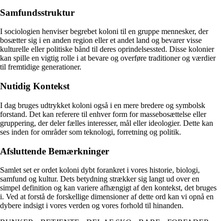
Samfundsstruktur
I sociologien henviser begrebet koloni til en gruppe mennesker, der
bosætter sig i en anden region eller et andet land og bevarer visse
kulturelle eller politiske bånd til deres oprindelsessted. Disse kolonier
kan spille en vigtig rolle i at bevare og overføre traditioner og værdier
til fremtidige generationer.
Nutidig Kontekst
I dag bruges udtrykket koloni også i en mere bredere og symbolsk
forstand. Det kan referere til enhver form for massebosættelse eller
gruppering, der deler fælles interesser, mål eller ideologier. Dette kan
ses inden for områder som teknologi, forretning og politik.
Afsluttende Bemærkninger
Samlet set er ordet koloni dybt forankret i vores historie, biologi,
samfund og kultur. Dets betydning strækker sig langt ud over en
simpel definition og kan variere afhængigt af den kontekst, det bruges
i. Ved at forstå de forskellige dimensioner af dette ord kan vi opnå en
dybere indsigt i vores verden og vores forhold til hinanden.