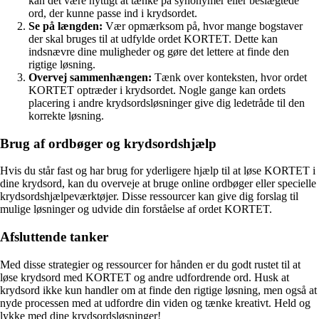
kan det være nyttigt at tænke på synonymer eller beslægtede
ord, der kunne passe ind i krydsordet.
Se på længden:
Vær opmærksom på, hvor mange bogstaver
der skal bruges til at udfylde ordet KORTET. Dette kan
indsnævre dine muligheder og gøre det lettere at finde den
rigtige løsning.
Overvej sammenhængen:
Tænk over konteksten, hvor ordet
KORTET optræder i krydsordet. Nogle gange kan ordets
placering i andre krydsordsløsninger give dig ledetråde til den
korrekte løsning.
Brug af ordbøger og krydsordshjælp
Hvis du står fast og har brug for yderligere hjælp til at løse KORTET i
dine krydsord, kan du overveje at bruge online ordbøger eller specielle
krydsordshjælpeværktøjer. Disse ressourcer kan give dig forslag til
mulige løsninger og udvide din forståelse af ordet KORTET.
Afsluttende tanker
Med disse strategier og ressourcer for hånden er du godt rustet til at
løse krydsord med KORTET og andre udfordrende ord. Husk at
krydsord ikke kun handler om at finde den rigtige løsning, men også at
nyde processen med at udfordre din viden og tænke kreativt. Held og
lykke med dine krydsordsløsninger!