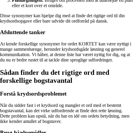
Planlægningen:
Bruges om processen med at udarbejde en plan
eller et kort over et område.
Disse synonymer kan hjælpe dig med at finde det rigtige ord til din
krydsordsopgave eller bare udvide dit ordforråd på dansk.
Afsluttende tanker
At kende forskellige synonymer for ordet KORTET kan være nyttigt i
mange sammenhænge, herunder krydsordsgåde løsning og generel
kommunikation. Vi håber, at denne liste har været nyttig for dig, og at
du nu er bedre rustet til at tackle dine sproglige udfordringer.
Sådan finder du det rigtige ord med
forskellige bogstavantal
Forstå krydsordsproblemet
Når du sidder fast i et krydsord og mangler et ord med et bestemt
bogstavantal, kan det virke udfordrende at finde den rette løsning.
Dette problem kan opstå, når du har en idé om ordets betydning, men
ikke kender antallet af bogstaver.
Brug hjælpemidler