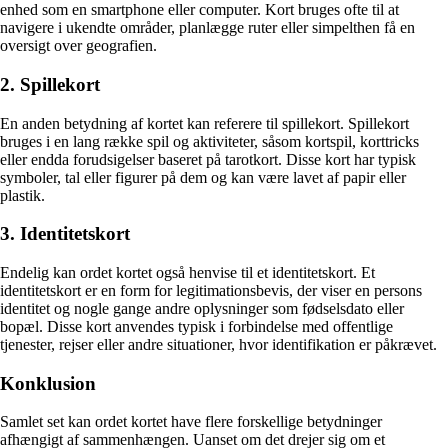
enhed som en smartphone eller computer. Kort bruges ofte til at
navigere i ukendte områder, planlægge ruter eller simpelthen få en
oversigt over geografien.
2. Spillekort
En anden betydning af kortet kan referere til spillekort. Spillekort
bruges i en lang række spil og aktiviteter, såsom kortspil, korttricks
eller endda forudsigelser baseret på tarotkort. Disse kort har typisk
symboler, tal eller figurer på dem og kan være lavet af papir eller
plastik.
3. Identitetskort
Endelig kan ordet kortet også henvise til et identitetskort. Et
identitetskort er en form for legitimationsbevis, der viser en persons
identitet og nogle gange andre oplysninger som fødselsdato eller
bopæl. Disse kort anvendes typisk i forbindelse med offentlige
tjenester, rejser eller andre situationer, hvor identifikation er påkrævet.
Konklusion
Samlet set kan ordet kortet have flere forskellige betydninger
afhængigt af sammenhængen. Uanset om det drejer sig om et