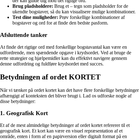
der kan guide dig mod det rigtige ord.
Brug pladsholdere:
Brug et – tegn som pladsholder for de
ukendte bogstaver, så du kan visualisere mulige kombinationer.
Test dine muligheder:
Prøv forskellige kombinationer af
bogstaver og ord for at finde den bedste pasform.
Afsluttende tanker
At finde det rigtige ord med forskellige bogstavantal kan være en
udfordrende, men spændende opgave i krydsordet. Ved at bruge de
rette strategier og hjælpemidler kan du effektivt navigere gennem
denne udfordring og fuldføre krydsordet med succes.
Betydningen af ordet KORTET
Når vi tænker på ordet kortet kan det have flere forskellige betydninger
afhængigt af konteksten det bliver brugt i. Lad os udforske nogle af
disse betydninger:
1. Geografisk Kort
Et af de mest almindelige betydninger af ordet kortet refererer til et
geografisk kort. Et kort kan være en visuel repræsentation af et
område, enten i form af en papirversion eller digitalt format på en