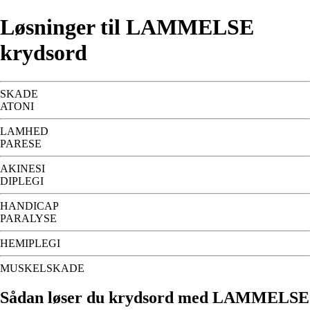
Løsninger til LAMMELSE
krydsord
SKADE
ATONI
LAMHED
PARESE
AKINESI
DIPLEGI
HANDICAP
PARALYSE
HEMIPLEGI
MUSKELSKADE
Sådan løser du krydsord med LAMMELSE