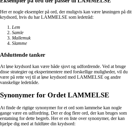
Eksempler på ord der passer til LAMMELSE
Her er nogle eksempler på ord, der muligvis kan være løsningen på dit
krydsord, hvis du har LAMMELSE som ledetråd:
Lem
Samle
Mallemuk
Slamme
Afsluttende tanker
At løse krydsord kan være både sjovt og udfordrende. Ved at bruge
disse strategier og eksperimentere med forskellige muligheder, vil du
være på rette vej til at løse krydsord med LAMMELSE og andre
vanskelige ledetråde.
Synonymer for Ordet LAMMELSE
At finde de rigtige synonymer for et ord som lammelse kan nogle
gange være en udfordring. Der er dog flere ord, der kan bruges som
erstatning for dette begreb. Her er en liste over synonymer, der kan
hjælpe dig med at fuldføre din krydsord: