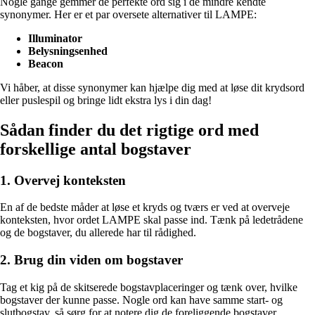
Nogle gange gemmer de perfekte ord sig i de mindre kendte
synonymer. Her er et par oversete alternativer til LAMPE:
Illuminator
Belysningsenhed
Beacon
Vi håber, at disse synonymer kan hjælpe dig med at løse dit krydsord
eller puslespil og bringe lidt ekstra lys i din dag!
Sådan finder du det rigtige ord med
forskellige antal bogstaver
1. Overvej konteksten
En af de bedste måder at løse et kryds og tværs er ved at overveje
konteksten, hvor ordet LAMPE skal passe ind. Tænk på ledetrådene
og de bogstaver, du allerede har til rådighed.
2. Brug din viden om bogstaver
Tag et kig på de skitserede bogstavplaceringer og tænk over, hvilke
bogstaver der kunne passe. Nogle ord kan have samme start- og
slutbogstav, så sørg for at notere dig de foreliggende bogstaver.