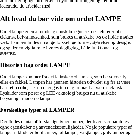
at finde det rigtige ord. Prøv at nyde udfordringen og lær af de
ledetråde, du arbejder med.
Alt hvad du bør vide om ordet LAMPE
Ordet lampe er en almindelig dansk betegnelse, der refererer til en
elektrisk belysningsenhed, som bruges til at skabe lys og holde mørket
væk. Lampen findes i mange forskellige former, størrelser og designs
og spiller en vigtig rolle i vores dagligdag, både funktionelt og
æstetisk.
Historien bag ordet LAMPE
Ordet lampe stammer fra det latinske ord lampas, som betyder et lys
eller en fakkel. Lampen har gennem historien udviklet sig fra at være
baseret på olie, stearin eller gas til i dag primært at være elektrisk.
Lyskilder som pærer og LED-teknologi bruges nu til at skabe
belysning i moderne lamper.
Forskellige typer af LAMPER
Der findes et utal af forskellige typer lamper, der hver især har deres
egne egenskaber og anvendelsesmuligheder. Nogle populære typer af
lamper inkluderer bordlamper, loftlamper, væglamper, gulvlamper og