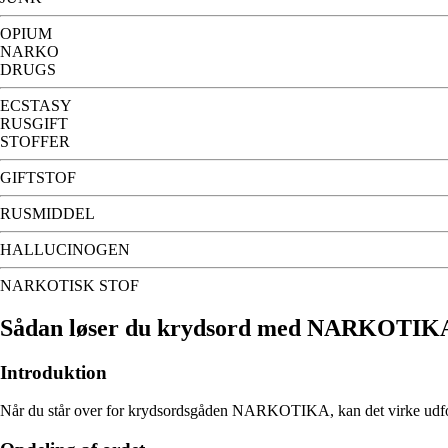
OPIUM
NARKO
DRUGS
ECSTASY
RUSGIFT
STOFFER
GIFTSTOF
RUSMIDDEL
HALLUCINOGEN
NARKOTISK STOF
Sådan løser du krydsord med NARKOTIK
Introduktion
Når du står over for krydsordsgåden NARKOTIKA, kan det virke udford