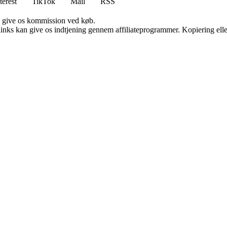
terest
TikTok
Mail
RSS
n give os kommission ved køb.
 links kan give os indtjening gennem affiliateprogrammer. Kopiering elle