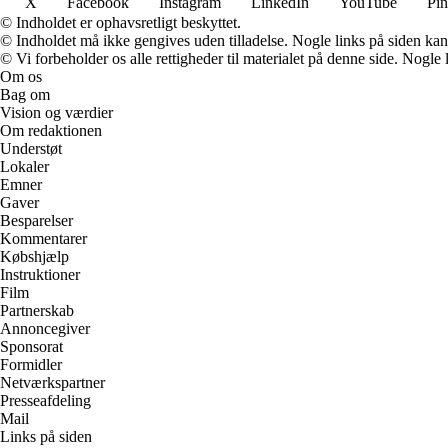
X
Facebook
Instagram
LinkedIn
YouTube
Pin
© Indholdet er ophavsretligt beskyttet.
© Indholdet må ikke gengives uden tilladelse. Nogle links på siden ka
© Vi forbeholder os alle rettigheder til materialet på denne side. Nogle
Om os
Bag om
Vision og værdier
Om redaktionen
Understøt
Lokaler
Emner
Gaver
Besparelser
Kommentarer
Købshjælp
Instruktioner
Film
Partnerskab
Annoncegiver
Sponsorat
Formidler
Netværkspartner
Presseafdeling
Mail
Links på siden