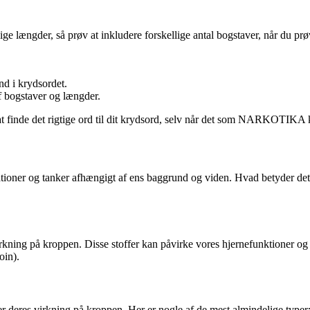
ngder, så prøv at inkludere forskellige antal bogstaver, når du prøve
nd i krydsordet.
af bogstaver og længder.
at finde det rigtige ord til dit krydsord, selv når det som NARKOTIKA k
ner og tanker afhængigt af ens baggrund og viden. Hvad betyder dett
v virkning på kroppen. Disse stoffer kan påvirke vores hjernefunktioner
oin).
fter deres virkning på kroppen. Her er nogle af de mest almindelige typer