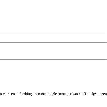
 være en udfordring, men med nogle strategier kan du finde løsningen