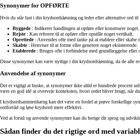
Synonymer for OPFØRTE
Hvis du står fast i din krydsordsløsning og leder efter alternative or
Byggede
: Indikerer handlingen at opføre eller konstruere noget.
Rejste
: Kan referere til at opføre eller opstille noget vertikalt.
Oprettede
: Anvendes ofte med tanke på at etablere eller skabe 
Skabte
: Henviser til at forme eller generere noget eksisterende.
Etablerede
: Bruges ofte i forbindelse med grundlæggelse eller o
Disse synonymer kan være nyttige i din krydsordsløsning, da de alle refe
Anvendelse af synonymer
Det er vigtigt at huske, at synonymer ikke altid er hundrede procent u
være en god idé at overveje konteksten, hvori ordet bliver brugt, når 
I krydsordsammenhæng kan det være en fordel at prøve forskellige synon
ordforråd og løse krydsord mere effektivt.
Ved at forstå og anvende synonymer kan du berige dit sprog og udvikle 
Sådan finder du det rigtige ord med variabl