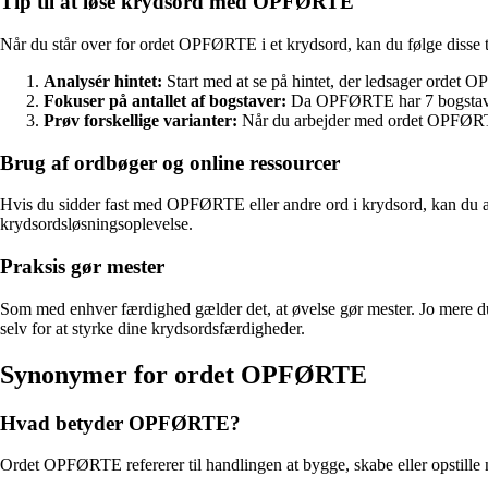
Tip til at løse krydsord med OPFØRTE
Når du står over for ordet OPFØRTE i et krydsord, kan du følge disse t
Analysér hintet:
Start med at se på hintet, der ledsager ordet 
Fokuser på antallet af bogstaver:
Da OPFØRTE har 7 bogstaver, 
Prøv forskellige varianter:
Når du arbejder med ordet OPFØRTE,
Brug af ordbøger og online ressourcer
Hvis du sidder fast med OPFØRTE eller andre ord i krydsord, kan du alti
krydsordsløsningsoplevelse.
Praksis gør mester
Som med enhver færdighed gælder det, at øvelse gør mester. Jo mere du
selv for at styrke dine krydsordsfærdigheder.
Synonymer for ordet OPFØRTE
Hvad betyder OPFØRTE?
Ordet OPFØRTE refererer til handlingen at bygge, skabe eller opstille n