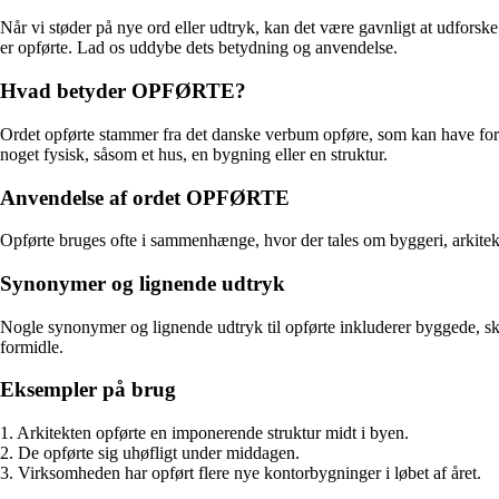
Når vi støder på nye ord eller udtryk, kan det være gavnligt at udforske 
er opførte. Lad os uddybe dets betydning og anvendelse.
Hvad betyder OPFØRTE?
Ordet opførte stammer fra det danske verbum opføre, som kan have forske
noget fysisk, såsom et hus, en bygning eller en struktur.
Anvendelse af ordet OPFØRTE
Opførte bruges ofte i sammenhænge, hvor der tales om byggeri, arkitektur
Synonymer og lignende udtryk
Nogle synonymer og lignende udtryk til opførte inkluderer byggede, ska
formidle.
Eksempler på brug
1. Arkitekten opførte en imponerende struktur midt i byen.
2. De opførte sig uhøfligt under middagen.
3. Virksomheden har opført flere nye kontorbygninger i løbet af året.