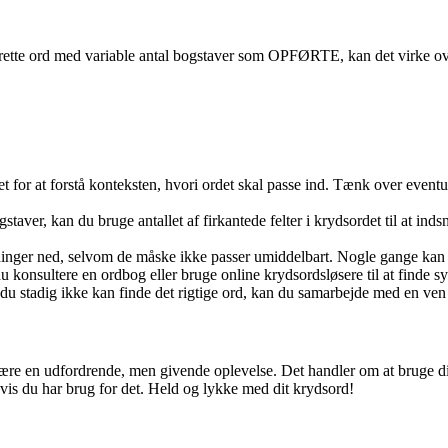
t rette ord med variable antal bogstaver som OPFØRTE, kan det virke ov
r at forstå konteksten, hvori ordet skal passe ind. Tænk over eventuell
ogstaver, kan du bruge antallet af firkantede felter i krydsordet til a
nger ned, selvom de måske ikke passer umiddelbart. Nogle gange kan sel
du konsultere en ordbog eller bruge online krydsordsløsere til at finde
 stadig ikke kan finde det rigtige ord, kan du samarbejde med en ven el
e en udfordrende, men givende oplevelse. Det handler om at bruge din
hvis du har brug for det. Held og lykke med dit krydsord!