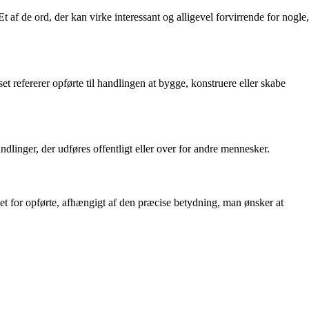
t af de ord, der kan virke interessant og alligevel forvirrende for nogle,
 refererer opførte til handlingen at bygge, konstruere eller skabe
ndlinger, der udføres offentligt eller over for andre mennesker.
et for opførte, afhængigt af den præcise betydning, man ønsker at