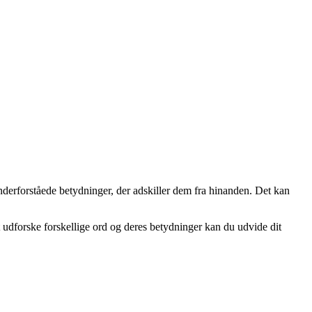
nderforståede betydninger, der adskiller dem fra hinanden. Det kan
t udforske forskellige ord og deres betydninger kan du udvide dit