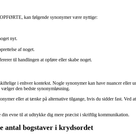
d til OPFØRTE, kan følgende synonymer være nyttige:
noget nyt.
prettelse af noget.
rerer til handlingen at opføre eller skabe noget.
dskiftelige i enhver kontekst. Nogle synonymer kan have nuancer eller u
du vælger den bedste synonymløsning.
ymer eller at tænke på alternative tilgange, hvis du sidder fast. Ved a
din evne til at udtrykke dig mere præcist i skriftlig kommunikation.
e antal bogstaver i krydsordet