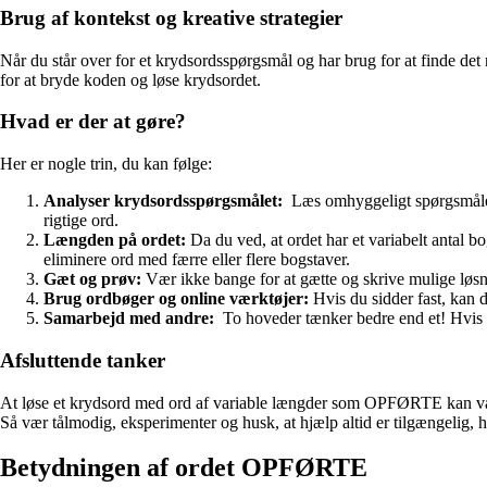
Brug af kontekst og kreative strategier
Når du står over for et krydsordsspørgsmål og har brug for at finde de
for at bryde koden og løse krydsordet.
Hvad er der at gøre?
Her er nogle trin, du kan følge:
Analyser krydsordsspørgsmålet:
Læs omhyggeligt spørgsmålet fo
rigtige ord.
Længden på ordet:
Da du ved, at ordet har et variabelt antal b
eliminere ord med færre eller flere bogstaver.
Gæt og prøv:
Vær ikke bange for at gætte og skrive mulige løsni
Brug ordbøger og online værktøjer:
Hvis du sidder fast, kan 
Samarbejd med andre:
To hoveder tænker bedre end et! Hvis du
Afsluttende tanker
At løse et krydsord med ord af variable længder som OPFØRTE kan vær
Så vær tålmodig, eksperimenter og husk, at hjælp altid er tilgængelig, 
Betydningen af ordet OPFØRTE