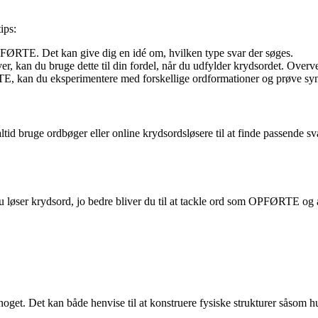
ips:
OPFØRTE. Det kan give dig en idé om, hvilken type svar der søges.
kan du bruge dette til din fordel, når du udfylder krydsordet. Overve
 kan du eksperimentere med forskellige ordformationer og prøve syn
d bruge ordbøger eller online krydsordsløsere til at finde passende sva
 løser krydsord, jo bedre bliver du til at tackle ord som OPFØRTE og 
oget. Det kan både henvise til at konstruere fysiske strukturer såsom hu