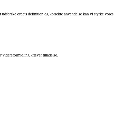
t udforske ordets definition og korrekte anvendelse kan vi styrke vores
r videreformidling kræver tilladelse.