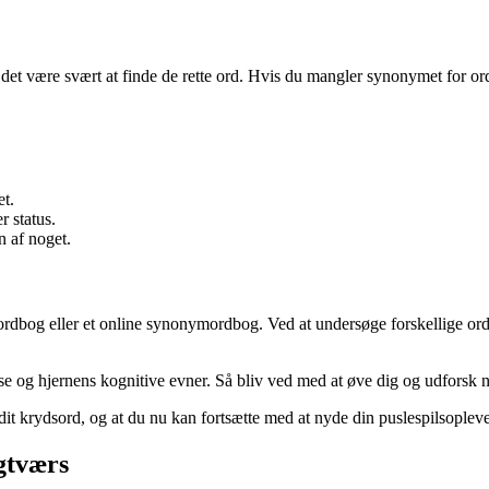
det være svært at finde de rette ord. Hvis du mangler synonymet for or
t.
r status.
n af noget.
og eller et online synonymordbog. Ved at undersøge forskellige ord me
se og hjernens kognitive evner. Så bliv ved med at øve dig og udforsk ny
dit krydsord, og at du nu kan fortsætte med at nyde din puslespilsopleve
ogtværs