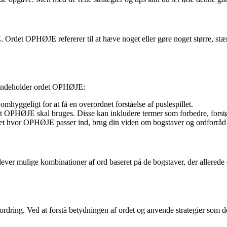
. Ordet OPHØJE refererer til at hæve noget eller gøre noget større, stæ
er indeholder ordet OPHØJE:
omhyggeligt for at få en overordnet forståelse af puslespillet.
 at OPHØJE skal bruges. Disse kan inkludere termer som forbedre, forstø
ret hvor OPHØJE passer ind, brug din viden om bogstaver og ordforråd t
ever mulige kombinationer af ord baseret på de bogstaver, der allerede e
ing. Ved at forstå betydningen af ordet og anvende strategier som dem