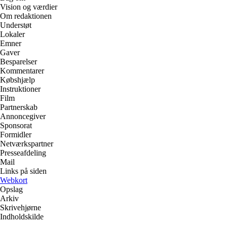
Vision og værdier
Om redaktionen
Understøt
Lokaler
Emner
Gaver
Besparelser
Kommentarer
Købshjælp
Instruktioner
Film
Partnerskab
Annoncegiver
Sponsorat
Formidler
Netværkspartner
Presseafdeling
Mail
Links på siden
Webkort
Opslag
Arkiv
Skrivehjørne
Indholdskilde