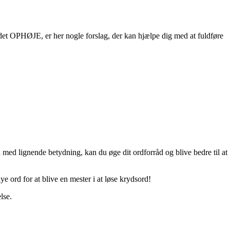
det OPHØJE, er her nogle forslag, der kan hjælpe dig med at fuldføre
d lignende betydning, kan du øge dit ordforråd og blive bedre til at
e ord for at blive en mester i at løse krydsord!
lse.