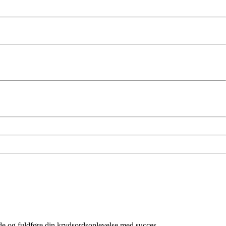
de og fuldføre din krydsordsoplevelse med succes.