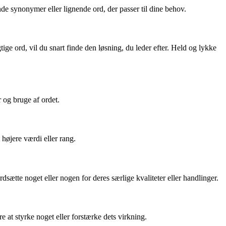
nde synonymer eller lignende ord, der passer til dine behov.
tige ord, vil du snart finde den løsning, du leder efter. Held og lykke
 og bruge af ordet.
 højere værdi eller rang.
sætte noget eller nogen for deres særlige kvaliteter eller handlinger.
 at styrke noget eller forstærke dets virkning.