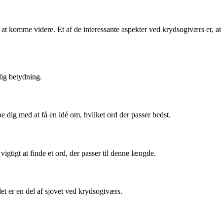
 at komme videre. Et af de interessante aspekter ved krydsogtværs er, at
lig betydning.
e dig med at få en idé om, hvilket ord der passer bedst.
tigt at finde et ord, der passer til denne længde.
et er en del af sjovet ved krydsogtværs.