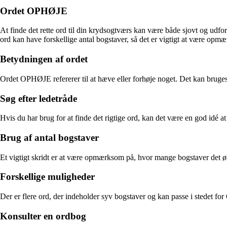
Ordet OPHØJE
At finde det rette ord til din krydsogtværs kan være både sjovt og udfo
ord kan have forskellige antal bogstaver, så det er vigtigt at være opm
Betydningen af ordet
Ordet OPHØJE refererer til at hæve eller forhøje noget. Det kan bruges i
Søg efter ledetråde
Hvis du har brug for at finde det rigtige ord, kan det være en god idé a
Brug af antal bogstaver
Et vigtigt skridt er at være opmærksom på, hvor mange bogstaver det øn
Forskellige muligheder
Der er flere ord, der indeholder syv bogstaver og kan passe i stedet fo
Konsulter en ordbog