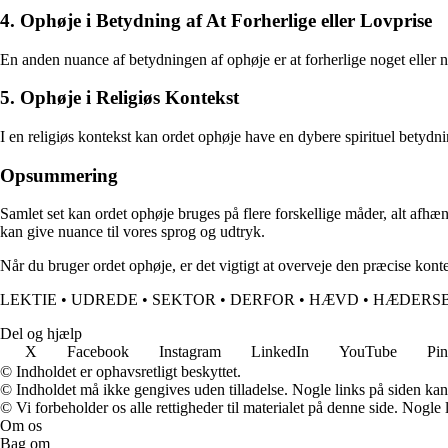
4. Ophøje i Betydning af At Forherlige eller Lovprise
En anden nuance af betydningen af ophøje er at forherlige noget eller n
5. Ophøje i Religiøs Kontekst
I en religiøs kontekst kan ordet ophøje have en dybere spirituel betydn
Opsummering
Samlet set kan ordet ophøje bruges på flere forskellige måder, alt afhæ
kan give nuance til vores sprog og udtryk.
Når du bruger ordet ophøje, er det vigtigt at overveje den præcise kont
LEKTIE
•
UDREDE
•
SEKTOR
•
DERFOR
•
HÆVD
•
HÆDERSB
Del og hjælp
X
Facebook
Instagram
LinkedIn
YouTube
Pin
© Indholdet er ophavsretligt beskyttet.
© Indholdet må ikke gengives uden tilladelse. Nogle links på siden ka
© Vi forbeholder os alle rettigheder til materialet på denne side. Nogle
Om os
Bag om