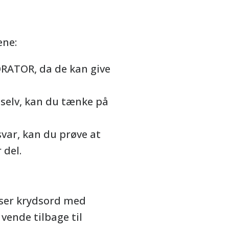
ene:
ORATOR, da de kan give
selv, kan du tænke på
svar, kan du prøve at
 del.
løser krydsord med
vende tilbage til