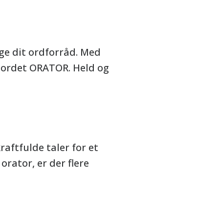
øge dit ordforråd. Med
d ordet ORATOR. Held og
raftfulde taler for et
rator, er der flere