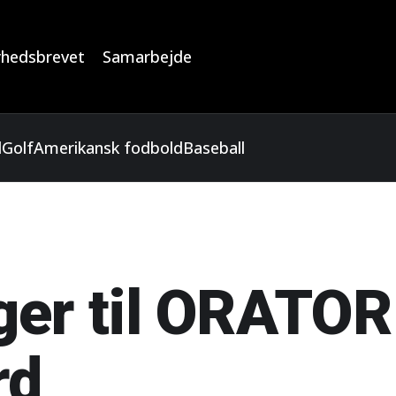
hedsbrevet
Samarbejde
l
Golf
Amerikansk fodbold
Baseball
ger til ORATOR
rd