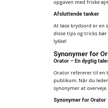
opgaven med friske øjn
Afsluttende tanker
At løse krydsord er en 
disse tips og tricks bø
lykke!
Synonymer for Or
Orator – En dygtig ta
Orator refererer til en 
publikum. Når du leder 
synonymer at overveje.
Synonymer for Orator