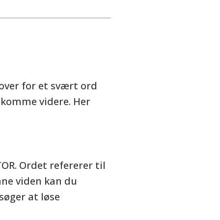
over for et svært ord
t komme videre. Her
OR. Ordet refererer til
enne viden kan du
søger at løse