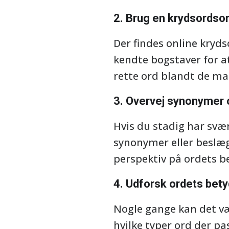
2. Brug en krydsordso
Der findes online kryd
kendte bogstaver for at
rette ord blandt de m
3. Overvej synonymer
Hvis du stadig har svær
synonymer eller beslægt
perspektiv på ordets b
4. Udforsk ordets bet
Nogle gange kan det vær
hvilke typer ord der pa