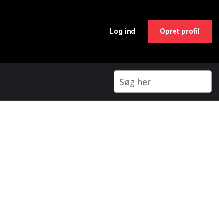
Log ind
Opret profil