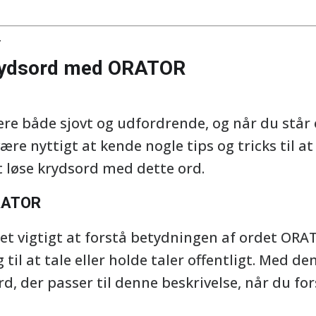
T
krydsord med ORATOR
re både sjovt og udfordrende, og når du står 
re nyttigt at kende nogle tips og tricks til a
at løse krydsord med dette ord.
ORATOR
t vigtigt at forstå betydningen af ordet ORAT
 til at tale eller holde taler offentligt. Med d
, der passer til denne beskrivelse, når du for