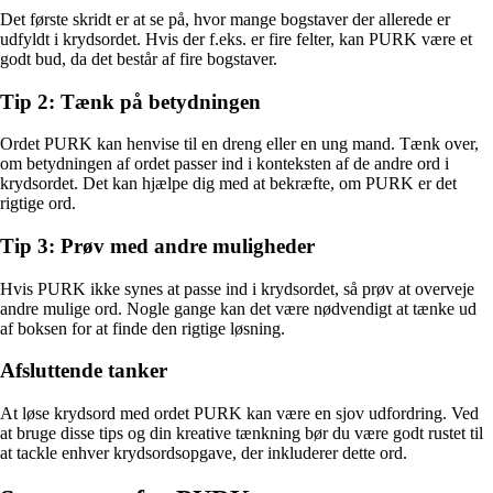
Det første skridt er at se på, hvor mange bogstaver der allerede er
udfyldt i krydsordet. Hvis der f.eks. er fire felter, kan PURK være et
godt bud, da det består af fire bogstaver.
Tip 2: Tænk på betydningen
Ordet PURK kan henvise til en dreng eller en ung mand. Tænk over,
om betydningen af ordet passer ind i konteksten af de andre ord i
krydsordet. Det kan hjælpe dig med at bekræfte, om PURK er det
rigtige ord.
Tip 3: Prøv med andre muligheder
Hvis PURK ikke synes at passe ind i krydsordet, så prøv at overveje
andre mulige ord. Nogle gange kan det være nødvendigt at tænke ud
af boksen for at finde den rigtige løsning.
Afsluttende tanker
At løse krydsord med ordet PURK kan være en sjov udfordring. Ved
at bruge disse tips og din kreative tænkning bør du være godt rustet til
at tackle enhver krydsordsopgave, der inkluderer dette ord.