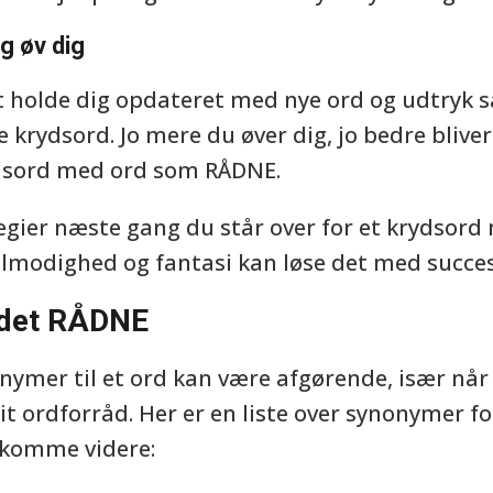
g øv dig
at holde dig opdateret med nye ord og udtryk 
krydsord. Jo mere du øver dig, jo bedre bliver 
dsord med ord som RÅDNE.
tegier næste gang du står over for et krydsor
lmodighed og fantasi kan løse det med succes
rdet RÅDNE
nonymer til et ord kan være afgørende, især nå
sit ordforråd. Her er en liste over synonymer 
 komme videre: