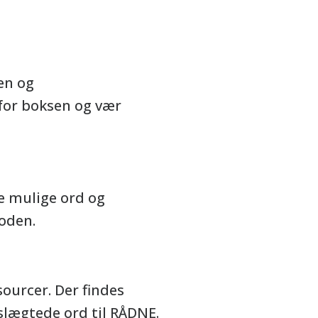
en og
for boksen og vær
e mulige ord og
oden.
sourcer. Der findes
lægtede ord til RÅDNE.