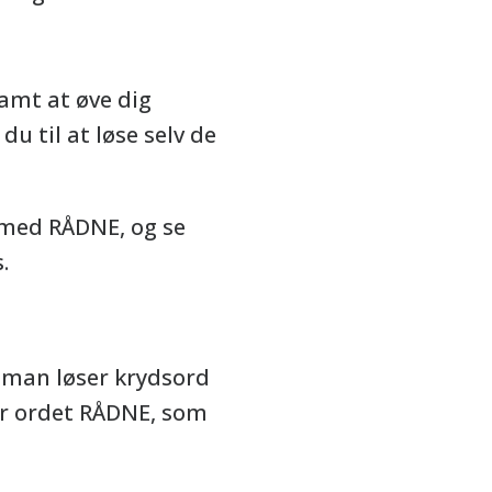
samt at øve dig
du til at løse selv de
d med RÅDNE, og se
.
r man løser krydsord
for ordet RÅDNE, som