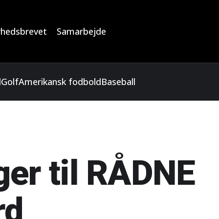
hedsbrevet
Samarbejde
l
Golf
Amerikansk fodbold
Baseball
ger til RÅDNE
rd