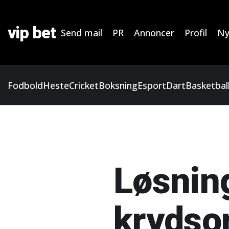
vip bet
Send mail
PR
Annoncer
Profil
Ny
Fodbold
Heste
Cricket
Boksning
Esport
Dart
Basketbal
Løsnin
krydso