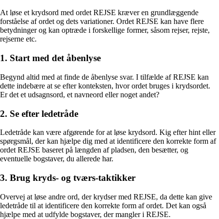
At løse et krydsord med ordet REJSE kræver en grundlæggende
forståelse af ordet og dets variationer. Ordet REJSE kan have flere
betydninger og kan optræde i forskellige former, såsom rejser, rejste,
rejserne etc.
1. Start med det åbenlyse
Begynd altid med at finde de åbenlyse svar. I tilfælde af REJSE kan
dette indebære at se efter konteksten, hvor ordet bruges i krydsordet.
Er det et udsagnsord, et navneord eller noget andet?
2. Se efter ledetråde
Ledetråde kan være afgørende for at løse krydsord. Kig efter hint eller
spørgsmål, der kan hjælpe dig med at identificere den korrekte form af
ordet REJSE baseret på længden af pladsen, den besætter, og
eventuelle bogstaver, du allerede har.
3. Brug kryds- og tværs-taktikker
Overvej at løse andre ord, der krydser med REJSE, da dette kan give
ledetråde til at identificere den korrekte form af ordet. Det kan også
hjælpe med at udfylde bogstaver, der mangler i REJSE.