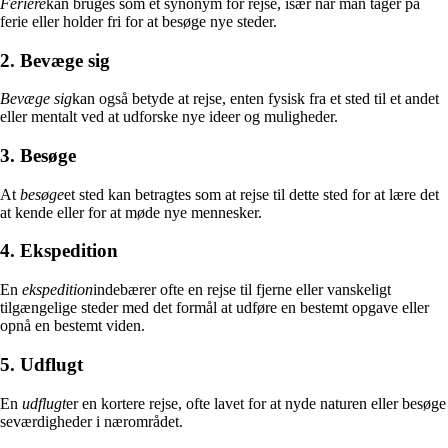
Feriere
kan bruges som et synonym for rejse, især når man tager på
ferie eller holder fri for at besøge nye steder.
2. Bevæge sig
Bevæge sig
kan også betyde at rejse, enten fysisk fra et sted til et andet
eller mentalt ved at udforske nye ideer og muligheder.
3. Besøge
At
besøge
et sted kan betragtes som at rejse til dette sted for at lære det
at kende eller for at møde nye mennesker.
4. Ekspedition
En
ekspedition
indebærer ofte en rejse til fjerne eller vanskeligt
tilgængelige steder med det formål at udføre en bestemt opgave eller
opnå en bestemt viden.
5. Udflugt
En
udflugt
er en kortere rejse, ofte lavet for at nyde naturen eller besøge
seværdigheder i nærområdet.