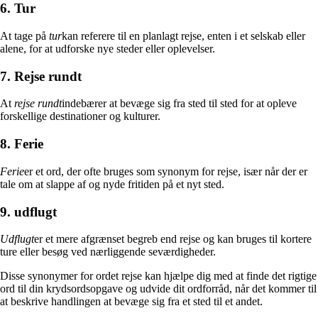
6. Tur
At tage på
tur
kan referere til en planlagt rejse, enten i et selskab eller
alene, for at udforske nye steder eller oplevelser.
7. Rejse rundt
At
rejse rundt
indebærer at bevæge sig fra sted til sted for at opleve
forskellige destinationer og kulturer.
8. Ferie
Ferie
er et ord, der ofte bruges som synonym for rejse, især når der er
tale om at slappe af og nyde fritiden på et nyt sted.
9. udflugt
Udflugt
er et mere afgrænset begreb end rejse og kan bruges til kortere
ture eller besøg ved nærliggende seværdigheder.
Disse synonymer for ordet rejse kan hjælpe dig med at finde det rigtige
ord til din krydsordsopgave og udvide dit ordforråd, når det kommer til
at beskrive handlingen at bevæge sig fra et sted til et andet.