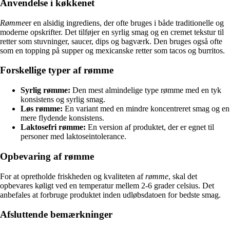
Anvendelse i køkkenet
Rømme
er en alsidig ingrediens, der ofte bruges i både traditionelle og
moderne opskrifter. Det tilføjer en syrlig smag og en cremet tekstur til
retter som stuvninger, saucer, dips og bagværk. Den bruges også ofte
som en topping på supper og mexicanske retter som tacos og burritos.
Forskellige typer af rømme
Syrlig rømme:
Den mest almindelige type rømme med en tyk
konsistens og syrlig smag.
Løs rømme:
En variant med en mindre koncentreret smag og en
mere flydende konsistens.
Laktosefri rømme:
En version af produktet, der er egnet til
personer med laktoseintolerance.
Opbevaring af rømme
For at opretholde friskheden og kvaliteten af
rømme
, skal det
opbevares køligt ved en temperatur mellem 2-6 grader celsius. Det
anbefales at forbruge produktet inden udløbsdatoen for bedste smag.
Afsluttende bemærkninger