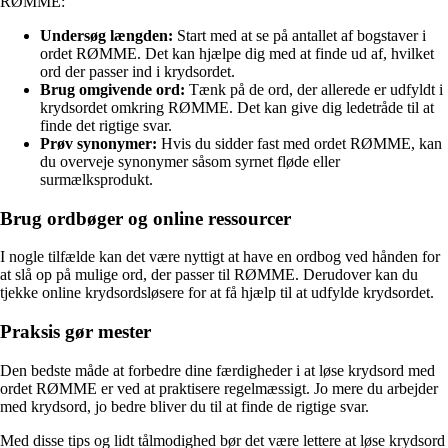
RØMME:
Undersøg længden:
Start med at se på antallet af bogstaver i
ordet RØMME. Det kan hjælpe dig med at finde ud af, hvilket
ord der passer ind i krydsordet.
Brug omgivende ord:
Tænk på de ord, der allerede er udfyldt i
krydsordet omkring RØMME. Det kan give dig ledetråde til at
finde det rigtige svar.
Prøv synonymer:
Hvis du sidder fast med ordet RØMME, kan
du overveje synonymer såsom syrnet fløde eller
surmælksprodukt.
Brug ordbøger og online ressourcer
I nogle tilfælde kan det være nyttigt at have en ordbog ved hånden for
at slå op på mulige ord, der passer til RØMME. Derudover kan du
tjekke online krydsordsløsere for at få hjælp til at udfylde krydsordet.
Praksis gør mester
Den bedste måde at forbedre dine færdigheder i at løse krydsord med
ordet RØMME er ved at praktisere regelmæssigt. Jo mere du arbejder
med krydsord, jo bedre bliver du til at finde de rigtige svar.
Med disse tips og lidt tålmodighed bør det være lettere at løse krydsord