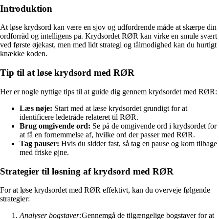
Introduktion
At løse krydsord kan være en sjov og udfordrende måde at skærpe din
ordforråd og intelligens på. Krydsordet RØR kan virke en smule svært
ved første øjekast, men med lidt strategi og tålmodighed kan du hurtigt
knække koden.
Tip til at løse krydsord med RØR
Her er nogle nyttige tips til at guide dig gennem krydsordet med RØR:
Læs nøje:
Start med at læse krydsordet grundigt for at
identificere ledetråde relateret til RØR.
Brug omgivende ord:
Se på de omgivende ord i krydsordet for
at få en fornemmelse af, hvilke ord der passer med RØR.
Tag pauser:
Hvis du sidder fast, så tag en pause og kom tilbage
med friske øjne.
Strategier til løsning af krydsord med RØR
For at løse krydsordet med RØR effektivt, kan du overveje følgende
strategier:
Analyser bogstaver:
Gennemgå de tilgængelige bogstaver for at