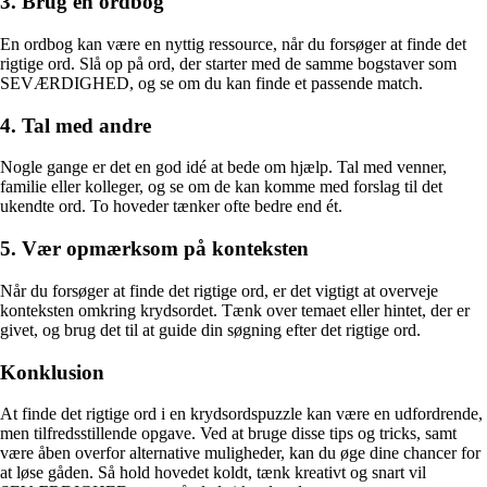
3. Brug en ordbog
En ordbog kan være en nyttig ressource, når du forsøger at finde det
rigtige ord. Slå op på ord, der starter med de samme bogstaver som
SEVÆRDIGHED, og se om du kan finde et passende match.
4. Tal med andre
Nogle gange er det en god idé at bede om hjælp. Tal med venner,
familie eller kolleger, og se om de kan komme med forslag til det
ukendte ord. To hoveder tænker ofte bedre end ét.
5. Vær opmærksom på konteksten
Når du forsøger at finde det rigtige ord, er det vigtigt at overveje
konteksten omkring krydsordet. Tænk over temaet eller hintet, der er
givet, og brug det til at guide din søgning efter det rigtige ord.
Konklusion
At finde det rigtige ord i en krydsordspuzzle kan være en udfordrende,
men tilfredsstillende opgave. Ved at bruge disse tips og tricks, samt
være åben overfor alternative muligheder, kan du øge dine chancer for
at løse gåden. Så hold hovedet koldt, tænk kreativt og snart vil