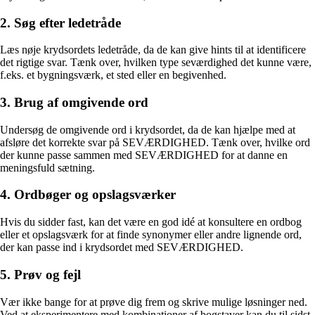
2. Søg efter ledetråde
Læs nøje krydsordets ledetråde, da de kan give hints til at identificere
det rigtige svar. Tænk over, hvilken type seværdighed det kunne være,
f.eks. et bygningsværk, et sted eller en begivenhed.
3. Brug af omgivende ord
Undersøg de omgivende ord i krydsordet, da de kan hjælpe med at
afsløre det korrekte svar på SEVÆRDIGHED. Tænk over, hvilke ord
der kunne passe sammen med SEVÆRDIGHED for at danne en
meningsfuld sætning.
4. Ordbøger og opslagsværker
Hvis du sidder fast, kan det være en god idé at konsultere en ordbog
eller et opslagsværk for at finde synonymer eller andre lignende ord,
der kan passe ind i krydsordet med SEVÆRDIGHED.
5. Prøv og fejl
Vær ikke bange for at prøve dig frem og skrive mulige løsninger ned.
Ved at eksperimentere med kombinationer af bogstaver kan du til sidst