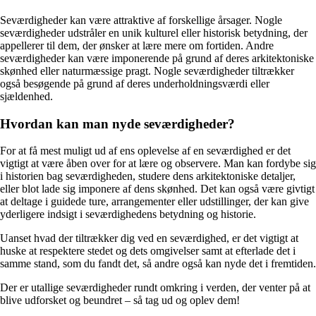
Seværdigheder kan være attraktive af forskellige årsager. Nogle
seværdigheder udstråler en unik kulturel eller historisk betydning, der
appellerer til dem, der ønsker at lære mere om fortiden. Andre
seværdigheder kan være imponerende på grund af deres arkitektoniske
skønhed eller naturmæssige pragt. Nogle seværdigheder tiltrækker
også besøgende på grund af deres underholdningsværdi eller
sjældenhed.
Hvordan kan man nyde seværdigheder?
For at få mest muligt ud af ens oplevelse af en seværdighed er det
vigtigt at være åben over for at lære og observere. Man kan fordybe sig
i historien bag seværdigheden, studere dens arkitektoniske detaljer,
eller blot lade sig imponere af dens skønhed. Det kan også være givtigt
at deltage i guidede ture, arrangementer eller udstillinger, der kan give
yderligere indsigt i seværdighedens betydning og historie.
Uanset hvad der tiltrækker dig ved en seværdighed, er det vigtigt at
huske at respektere stedet og dets omgivelser samt at efterlade det i
samme stand, som du fandt det, så andre også kan nyde det i fremtiden.
Der er utallige seværdigheder rundt omkring i verden, der venter på at
blive udforsket og beundret – så tag ud og oplev dem!