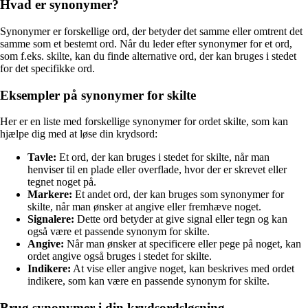
Hvad er synonymer?
Synonymer er forskellige ord, der betyder det samme eller omtrent det
samme som et bestemt ord. Når du leder efter synonymer for et ord,
som f.eks. skilte, kan du finde alternative ord, der kan bruges i stedet
for det specifikke ord.
Eksempler på synonymer for skilte
Her er en liste med forskellige synonymer for ordet skilte, som kan
hjælpe dig med at løse din krydsord:
Tavle:
Et ord, der kan bruges i stedet for skilte, når man
henviser til en plade eller overflade, hvor der er skrevet eller
tegnet noget på.
Markere:
Et andet ord, der kan bruges som synonymer for
skilte, når man ønsker at angive eller fremhæve noget.
Signalere:
Dette ord betyder at give signal eller tegn og kan
også være et passende synonym for skilte.
Angive:
Når man ønsker at specificere eller pege på noget, kan
ordet angive også bruges i stedet for skilte.
Indikere:
At vise eller angive noget, kan beskrives med ordet
indikere, som kan være en passende synonym for skilte.
Brug synonymer i din krydsordsløsning