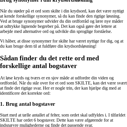
Når du støder på et ord som skilte i din krydsord, kan det være nyttigt
at kende forskellige synonymer, så du kan finde den rigtige løsning.
Ved at bruge synonymer udvider du din ordforråd og lære nye måder
at udtrykke lignende begreber på. Det kan også gøre det lettere at
arbejde med alternative ord og udvikle din sproglige forståelse.
Vi håber, at disse synonymer for skilte har været nyttige for dig, og at
du kan bruge dem til at fuldføre din krydsordsløsning!
Sådan finder du det rette ord med
forskellige antal bogstaver
At løse kryds og tværs er en sjov måde at udfordre din viden og
ordforråd. Når du står over for et ord som SKILTE, kan det være svært
at finde det rigtige svar. Her er nogle trin, der kan hjælpe dig med at
identificere det korrekte ord:
1. Brug antal bogstaver
Start med at tælle antallet af felter, som ordet skal udfyldes i. I tilfældet
SKILTE har ordet 6 bogstaver. Dette kan være afgørende for at
indsnævre mulighederne og finde det passende svar.