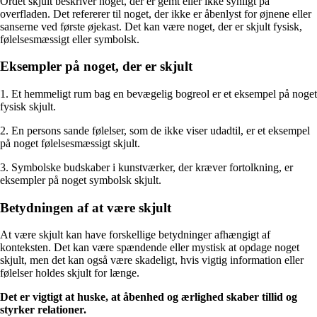
Ordet skjult beskriver noget, der er gemt eller ikke synligt på
overfladen. Det refererer til noget, der ikke er åbenlyst for øjnene eller
sanserne ved første øjekast. Det kan være noget, der er skjult fysisk,
følelsesmæssigt eller symbolsk.
Eksempler på noget, der er skjult
1. Et hemmeligt rum bag en bevægelig bogreol er et eksempel på noget
fysisk skjult.
2. En persons sande følelser, som de ikke viser udadtil, er et eksempel
på noget følelsesmæssigt skjult.
3. Symbolske budskaber i kunstværker, der kræver fortolkning, er
eksempler på noget symbolsk skjult.
Betydningen af at være skjult
At være skjult kan have forskellige betydninger afhængigt af
konteksten. Det kan være spændende eller mystisk at opdage noget
skjult, men det kan også være skadeligt, hvis vigtig information eller
følelser holdes skjult for længe.
Det er vigtigt at huske, at åbenhed og ærlighed skaber tillid og
styrker relationer.