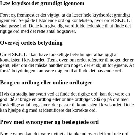
Læs krydsordet grundigt igennem
Først og fremmest er det vigtigt, at du læser hele krydsordet grundigt
igennem. Se på de tilstødende ord og konteksten, hvor ordet SKJULT
skal passe ind. Dette kan give dig værdifulde ledetråde til at finde det
rigtige ord med det rette antal bogstaver.
Overvej ordets betydning
Ordet SKJULT kan have forskellige betydninger afhængigt af
konteksten i krydsordet. Tænk over, om ordet refererer til noget, der er
gemt, eller om det måske handler om noget, der er skjult for øjnene. At
forstå betydningen kan være nøglen til at finde det passende ord.
Brug en ordbog eller online ordbøger
Hvis du stadig har svært ved at finde det rigtige ord, kan det være en
god idé at bruge en ordbog eller online ordbøger. Slå op på ord med
forskellige antal bogstaver, der passer til konteksten i krydsordet. Dette
kan hjælpe dig med at identificere det korrekte ord.
Prøv med synonymer og beslægtede ord
Nogle gange kan det være nyttigt at tænke ud over det konkrete ord