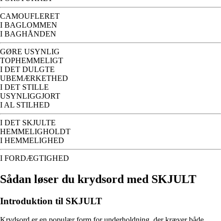
CAMOUFLERET
I BAGLOMMEN
I BAGHÅNDEN
GØRE USYNLIG
TOPHEMMELIGT
I DET DULGTE
UBEMÆRKETHED
I DET STILLE
USYNLIGGJORT
I AL STILHED
I DET SKJULTE
HEMMELIGHOLDT
I HEMMELIGHED
I FORDÆGTIGHED
Sådan løser du krydsord med SKJULT
Introduktion til SKJULT
Krydsord er en populær form for underholdning, der kræver både