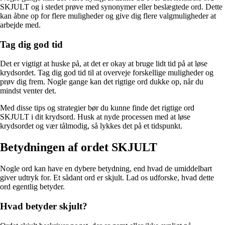
SKJULT og i stedet prøve med synonymer eller beslægtede ord. Dette
kan åbne op for flere muligheder og give dig flere valgmuligheder at
arbejde med.
Tag dig god tid
Det er vigtigt at huske på, at det er okay at bruge lidt tid på at løse
krydsordet. Tag dig god tid til at overveje forskellige muligheder og
prøv dig frem. Nogle gange kan det rigtige ord dukke op, når du
mindst venter det.
Med disse tips og strategier bør du kunne finde det rigtige ord
SKJULT i dit krydsord. Husk at nyde processen med at løse
krydsordet og vær tålmodig, så lykkes det på et tidspunkt.
Betydningen af ordet SKJULT
Nogle ord kan have en dybere betydning, end hvad de umiddelbart
giver udtryk for. Et sådant ord er skjult. Lad os udforske, hvad dette
ord egentlig betyder.
Hvad betyder skjult?