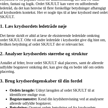
viden, fantasi og logik. Ordet SKJULT kan være en udfordrende
ledetråd, da det kan henvise til flere forskellige betydninger afhængigt
af krydsordets kontekst. Her er nogle tips til at løse krydsord med ordet
SKJULT.
1. Læs krydsordets ledetråde nøje
Det første skridt er altid at læse de eksisterende ledetråde omkring
ordet SKJULT. Ofte vil andre ledetråde i krydsordet give dig hint om,
hvilken betydning af ordet SKJULT der er relevant her.
2. Analyser krydsordets størrelse og struktur
Antallet af felter, hvor ordet SKJULT skal placeres, samt de allerede
udfyldte bogstaver omkring det, kan give dig en bedre idé om ordets
placering.
3. Brug krydsordegenskaber til din fordel
Ordets længde:
Udnyt længden af ordet SKJULT til at
identificere mulige svar.
Bogstavmønstre:
Kend din krydshenvisning ved at analysere
allerede udfyldte bogstaver.
Betydning:
Overvej ordets betydning ud fra krydsordets