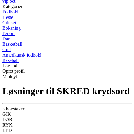
vip bet
Kategorier
Fodbold
Heste
Cricket
Boksning
Esport
Dart
Basketball
Golf
Amerikansk fodbold
Baseball
Log ind
Opret profil
Mailnyt
Løsninger til SKRED krydsord
3 bogstaver
GIK
LØB
RYK
LED