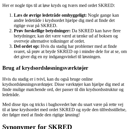
Her er nogle tips til at løse kryds og tværs med ordet SKRED:
Læs de øvrige ledetråde omhyggeligt:
Nogle gange kan
andre ledetråde i krydsordet hjælpe dig med at finde det
rigtige svar på SKRED.
Prøv forskellige betydninger:
Da SKRED kan have flere
betydninger, kan det være værd at tænke ud af boksen og
overveje alternative tolkninger af ordet.
Del ordet op:
Hvis du stadig har problemer med at finde
svaret, så prøv at bryde SKRED op i mindre dele for at se, om
det giver dig en ny indgangsvinkel til løsningen.
Brug af krydsordsløsningsværktøjer
Hvis du stadig er i tvivl, kan du også bruge online
krydsordsløsningsværktøjer. Disse værktøjer kan hjælpe dig med at
finde mulige matchende ord, der passer til din krydsordsstruktur og
ledetråde.
Med disse tips og tricks i baghovedet bør du snart være på rette vej
til at løse krydsordet med ordet SKRED og nyde den tilfredsstillelse,
der følger med at finde den rigtige løsning!
Synonymer for SKRED