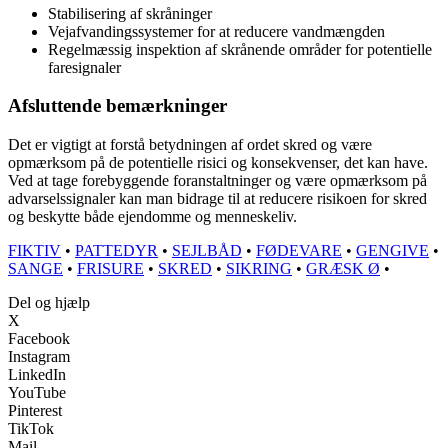
Stabilisering af skråninger
Vejafvandingssystemer for at reducere vandmængden
Regelmæssig inspektion af skrånende områder for potentielle
faresignaler
Afsluttende bemærkninger
Det er vigtigt at forstå betydningen af ordet skred og være
opmærksom på de potentielle risici og konsekvenser, det kan have.
Ved at tage forebyggende foranstaltninger og være opmærksom på
advarselssignaler kan man bidrage til at reducere risikoen for skred
og beskytte både ejendomme og menneskeliv.
FIKTIV
•
PATTEDYR
•
SEJLBÅD
•
FØDEVARE
•
GENGIVE
•
SANGE
•
FRISURE
•
SKRED
•
SIKRING
•
GRÆSK Ø
•
Del og hjælp
X
Facebook
Instagram
LinkedIn
YouTube
Pinterest
TikTok
Mail