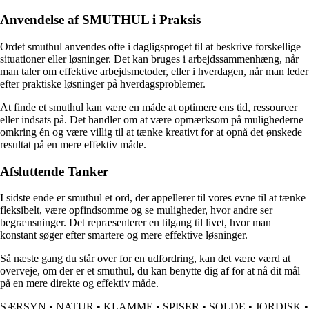
Anvendelse af SMUTHUL i Praksis
Ordet smuthul anvendes ofte i dagligsproget til at beskrive forskellige
situationer eller løsninger. Det kan bruges i arbejdssammenhæng, når
man taler om effektive arbejdsmetoder, eller i hverdagen, når man leder
efter praktiske løsninger på hverdagsproblemer.
At finde et smuthul kan være en måde at optimere ens tid, ressourcer
eller indsats på. Det handler om at være opmærksom på mulighederne
omkring én og være villig til at tænke kreativt for at opnå det ønskede
resultat på en mere effektiv måde.
Afsluttende Tanker
I sidste ende er smuthul et ord, der appellerer til vores evne til at tænke
fleksibelt, være opfindsomme og se muligheder, hvor andre ser
begrænsninger. Det repræsenterer en tilgang til livet, hvor man
konstant søger efter smartere og mere effektive løsninger.
Så næste gang du står over for en udfordring, kan det være værd at
overveje, om der er et smuthul, du kan benytte dig af for at nå dit mål
på en mere direkte og effektiv måde.
SÆRSYN
•
NATUR
•
KLAMME
•
SPISER
•
SOLDE
•
JORDISK
•