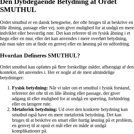
Den Dybdegående Betydning af Ordet
SMUTHUL
Ordet smuthul er en dansk betegnelse, der ofte bruges til at beskrive en
lille åbning, passage eller vej, som giver mulighed for at undgå en mere
indviklet eller besværlig rute. Det kan referere til en fysisk åbning i et
hegn eller en mur, eller det kan anvendes i mere overført betydning,
når man taler om at finde en genvej eller en løsning på en udfordring.
Hvordan Defineres SMUTHUL?
Ordet smuthul kan opfattes på flere forskellige måder, afhængigt af den
kontekst, det anvendes i. Her er nogle af de mest almindelige
betydninger:
Fysisk betydning:
Når vi taler om et smuthul i fysisk forstand,
refererer det ofte til en lille åbning eller passage, der giver
adgang til eller mulighed for at undgå en spærring, forhindring
eller en længere rute.
Metaforisk betydning:
Ud over den konkrete betydning kan
smuthul også have en mere metaforisk betydning. Det kan
bruges til at beskrive en smart eller hurtig løsning på et problem,
en genvej til at opnå et mål eller en måde at undgå
komplikationer på.