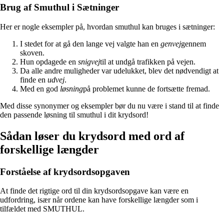
Brug af Smuthul i Sætninger
Her er nogle eksempler på, hvordan smuthul kan bruges i sætninger:
I stedet for at gå den lange vej valgte han en
genvej
gennem
skoven.
Hun opdagede en
snigvej
til at undgå trafikken på vejen.
Da alle andre muligheder var udelukket, blev det nødvendigt at
finde en
udvej
.
Med en god
løsning
på problemet kunne de fortsætte fremad.
Med disse synonymer og eksempler bør du nu være i stand til at finde
den passende løsning til smuthul i dit krydsord!
Sådan løser du krydsord med ord af
forskellige længder
Forståelse af krydsordsopgaven
At finde det rigtige ord til din krydsordsopgave kan være en
udfordring, især når ordene kan have forskellige længder som i
tilfældet med SMUTHUL.