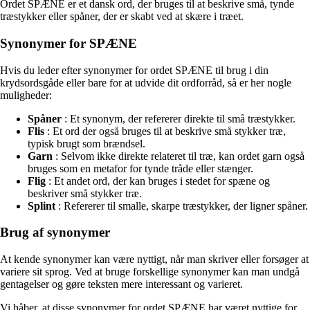
Ordet SPÆNE er et dansk ord, der bruges til at beskrive små, tynde
træstykker eller spåner, der er skabt ved at skære i træet.
Synonymer for SPÆNE
Hvis du leder efter synonymer for ordet SPÆNE til brug i din
krydsordsgåde eller bare for at udvide dit ordforråd, så er her nogle
muligheder:
Spåner
: Et synonym, der refererer direkte til små træstykker.
Flis
: Et ord der også bruges til at beskrive små stykker træ,
typisk brugt som brændsel.
Garn
: Selvom ikke direkte relateret til træ, kan ordet garn også
bruges som en metafor for tynde tråde eller stænger.
Flig
: Et andet ord, der kan bruges i stedet for spæne og
beskriver små stykker træ.
Splint
: Refererer til smalle, skarpe træstykker, der ligner spåner.
Brug af synonymer
At kende synonymer kan være nyttigt, når man skriver eller forsøger at
variere sit sprog. Ved at bruge forskellige synonymer kan man undgå
gentagelser og gøre teksten mere interessant og varieret.
Vi håber, at disse synonymer for ordet SPÆNE har været nyttige for