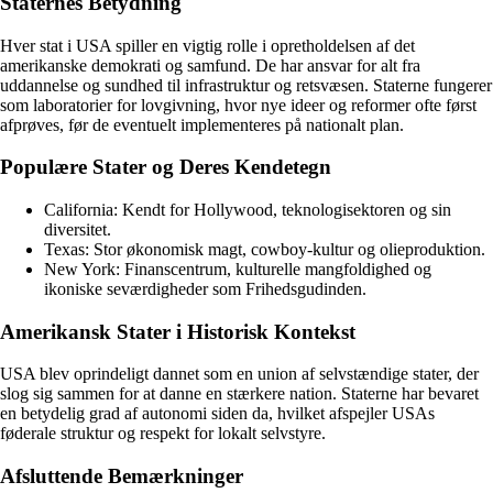
Staternes Betydning
Hver stat i USA spiller en vigtig rolle i opretholdelsen af det
amerikanske demokrati og samfund. De har ansvar for alt fra
uddannelse og sundhed til infrastruktur og retsvæsen. Staterne fungerer
som laboratorier for lovgivning, hvor nye ideer og reformer ofte først
afprøves, før de eventuelt implementeres på nationalt plan.
Populære Stater og Deres Kendetegn
California: Kendt for Hollywood, teknologisektoren og sin
diversitet.
Texas: Stor økonomisk magt, cowboy-kultur og olieproduktion.
New York: Finanscentrum, kulturelle mangfoldighed og
ikoniske seværdigheder som Frihedsgudinden.
Amerikansk Stater i Historisk Kontekst
USA blev oprindeligt dannet som en union af selvstændige stater, der
slog sig sammen for at danne en stærkere nation. Staterne har bevaret
en betydelig grad af autonomi siden da, hvilket afspejler USAs
føderale struktur og respekt for lokalt selvstyre.
Afsluttende Bemærkninger