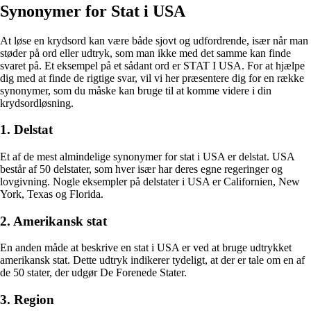
Synonymer for Stat i USA
At løse en krydsord kan være både sjovt og udfordrende, især når man
støder på ord eller udtryk, som man ikke med det samme kan finde
svaret på. Et eksempel på et sådant ord er STAT I USA. For at hjælpe
dig med at finde de rigtige svar, vil vi her præsentere dig for en række
synonymer, som du måske kan bruge til at komme videre i din
krydsordløsning.
1. Delstat
Et af de mest almindelige synonymer for stat i USA er delstat. USA
består af 50 delstater, som hver især har deres egne regeringer og
lovgivning. Nogle eksempler på delstater i USA er Californien, New
York, Texas og Florida.
2. Amerikansk stat
En anden måde at beskrive en stat i USA er ved at bruge udtrykket
amerikansk stat. Dette udtryk indikerer tydeligt, at der er tale om en af
de 50 stater, der udgør De Forenede Stater.
3. Region