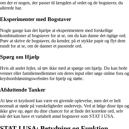
om der er nogen, der passer til længden af ordet og de bogstaver, du
allerede har.
Eksperimenter med Bogstaver
Nogle gange kan det hjælpe at eksperimentere med forskellige
kombinationer af bogstaver for at se, om du kan danne det rigtige ord.
Prøv at skrive de bogstaver, du kender, på et stykke papir og flyt dem
rundt for at se, om de danner et passende ord.
Spørg om Hjælp
Hvis alt andet fejler, så tøv ikke med at spørge om hjælp. Du kan bede
venner eller familiemedlemmer om deres input eller søge online fora og
krydsordsløsningswebsites for hjælp og støtte.
Afsluttende Tanker
At løse et krydsord kan være en givende oplevelse, men det er helt
normalt at støde på vanskeligheder undervejs. Ved at følge disse tips og
ikke give op, øger du dine chancer for at finde det korrekte ord, selv
når det kan have et variabelt antal bogstaver som STAT I USA.
STAT I USA: Betydning og Funktion