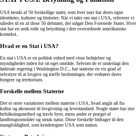
USA består af 50 forskellige stater, som hver især har deres egne
identiteter, kulturer og historier. Når vi taler om stat i USA, refererer vi
således til en af disse 50 delstater, der udgør Den Forenede Stater. Hver
stat har en unik rolle og betydning i den overordnede amerikanske
kontekst.
Hvad er en Stat i USA?
En stat i USA er en politisk enhed med visse beføjelser og
myndigheder inden for sit eget område. Selvom de er underlagt den
føderale regering i Washington D.C., har staterne en vis grad af
selvstyre til at lovgive og træffe beslutninger, der vedrører deres
borgere og territorium.
Forskelle mellem Staterne
Der er store variationer mellem staterne i USA, hvad angår alt fra
kultur og økonomi til lovgivning og levestandard. Nogle stater har stor
befolkningstæthed og travle byer, mens andre er præget af
landbrugsområder og smuk natur. Disse forskelle bidrager til den
mangfoldighed, som kendetegner USA som nation.