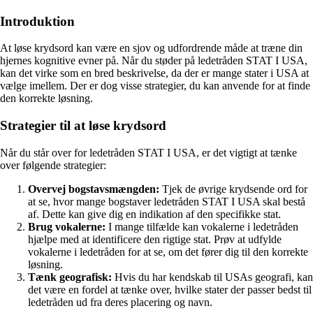
Introduktion
At løse krydsord kan være en sjov og udfordrende måde at træne din
hjernes kognitive evner på. Når du støder på ledetråden STAT I USA,
kan det virke som en bred beskrivelse, da der er mange stater i USA at
vælge imellem. Der er dog visse strategier, du kan anvende for at finde
den korrekte løsning.
Strategier til at løse krydsord
Når du står over for ledetråden STAT I USA, er det vigtigt at tænke
over følgende strategier:
Overvej bogstavsmængden:
Tjek de øvrige krydsende ord for
at se, hvor mange bogstaver ledetråden STAT I USA skal bestå
af. Dette kan give dig en indikation af den specifikke stat.
Brug vokalerne:
I mange tilfælde kan vokalerne i ledetråden
hjælpe med at identificere den rigtige stat. Prøv at udfylde
vokalerne i ledetråden for at se, om det fører dig til den korrekte
løsning.
Tænk geografisk:
Hvis du har kendskab til USAs geografi, kan
det være en fordel at tænke over, hvilke stater der passer bedst til
ledetråden ud fra deres placering og navn.