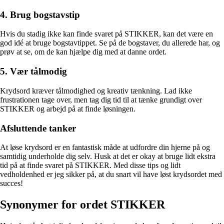
4. Brug bogstavstip
Hvis du stadig ikke kan finde svaret på STIKKER, kan det være en
god idé at bruge bogstavtippet. Se på de bogstaver, du allerede har, og
prøv at se, om de kan hjælpe dig med at danne ordet.
5. Vær tålmodig
Krydsord kræver tålmodighed og kreativ tænkning. Lad ikke
frustrationen tage over, men tag dig tid til at tænke grundigt over
STIKKER og arbejd på at finde løsningen.
Afsluttende tanker
At løse krydsord er en fantastisk måde at udfordre din hjerne på og
samtidig underholde dig selv. Husk at det er okay at bruge lidt ekstra
tid på at finde svaret på STIKKER. Med disse tips og lidt
vedholdenhed er jeg sikker på, at du snart vil have løst krydsordet med
succes!
Synonymer for ordet STIKKER