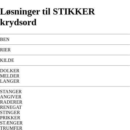
Løsninger til STIKKER
krydsord
BEN
RIER
KILDE
DOLKER
MELDER
LANGER
STANGER
ANGIVER
RADERER
RENEGAT
STINGER
PRIKKER
STÆNGER
TRUMFER