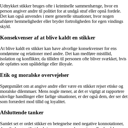
Udtrykket stikker bruges ofte i kriminelle sammenhænge, hvor en
person angiver andre til politiet for at undgå straf eller opnå fordele.
Det kan også anvendes i mere generelle situationer, hvor nogen
afslører hemmeligheder eller bryder fortroligheden for egen vindings
skyld.
Konsekvenser af at blive kaldt en stikker
At blive kaldt en stikker kan have alvorlige konsekvenser for ens
omdømme og relationer med andre. Det kan medføre mistillid,
isolation og konflikter, da tilliden til personen ofte bliver svækket, hvis
de opfattes som upålidelige eller illoyale.
Etik og moralske overvejelser
Spørgsmålet om at angive andre eller være en stikker rejser etiske og
moralske dilemmaer. Mens nogle mener, at det er vigtigt at rapportere
ulovlige handlinger eller farlige situationer, er der også dem, der ser det
som forræderi mod tillid og loyalitet.
Afsluttende tanker
Samlet set er ordet stikker en betegnelse med negative konnotationer,