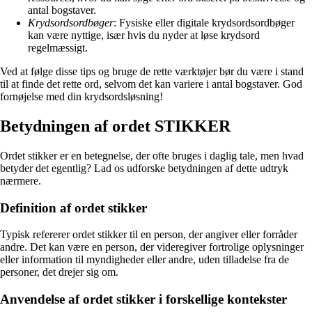
antal bogstaver.
Krydsordsordbøger
: Fysiske eller digitale krydsordsordbøger
kan være nyttige, især hvis du nyder at løse krydsord
regelmæssigt.
Ved at følge disse tips og bruge de rette værktøjer bør du være i stand
til at finde det rette ord, selvom det kan variere i antal bogstaver. God
fornøjelse med din krydsordsløsning!
Betydningen af ordet STIKKER
Ordet stikker er en betegnelse, der ofte bruges i daglig tale, men hvad
betyder det egentlig? Lad os udforske betydningen af dette udtryk
nærmere.
Definition af ordet stikker
Typisk refererer ordet stikker til en person, der angiver eller forråder
andre. Det kan være en person, der videregiver fortrolige oplysninger
eller information til myndigheder eller andre, uden tilladelse fra de
personer, det drejer sig om.
Anvendelse af ordet stikker i forskellige kontekster