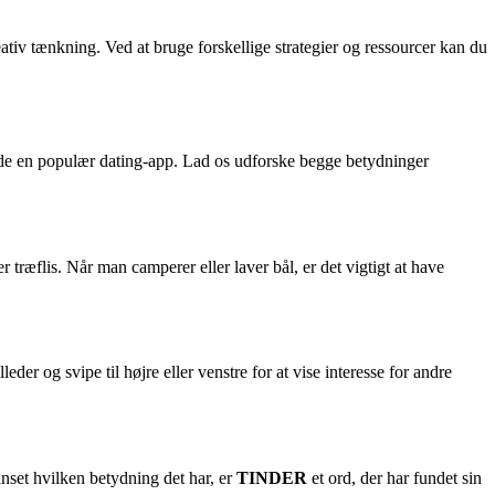
tiv tænkning. Ved at bruge forskellige strategier og ressourcer kan du
etyde en populær dating-app. Lad os udforske begge betydninger
ler træflis. Når man camperer eller laver bål, er det vigtigt at have
er og svipe til højre eller venstre for at vise interesse for andre
nset hvilken betydning det har, er
TINDER
et ord, der har fundet sin