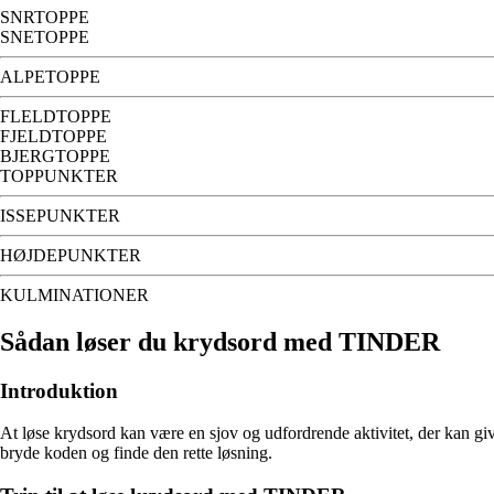
SNRTOPPE
SNETOPPE
ALPETOPPE
FLELDTOPPE
FJELDTOPPE
BJERGTOPPE
TOPPUNKTER
ISSEPUNKTER
HØJDEPUNKTER
KULMINATIONER
Sådan løser du krydsord med TINDER
Introduktion
At løse krydsord kan være en sjov og udfordrende aktivitet, der kan giv
bryde koden og finde den rette løsning.