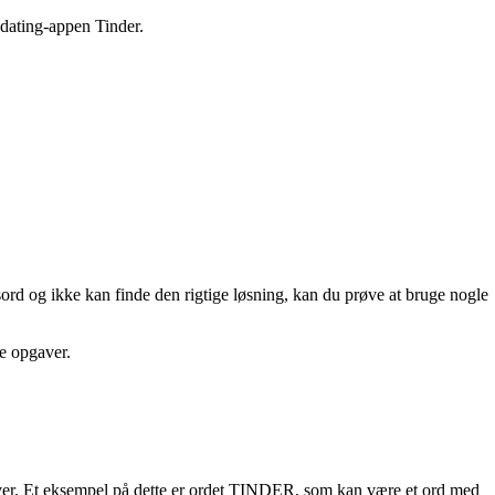
i dating-appen Tinder.
ord og ikke kan finde den rigtige løsning, kan du prøve at bruge nogle
ge opgaver.
gstaver. Et eksempel på dette er ordet TINDER, som kan være et ord med