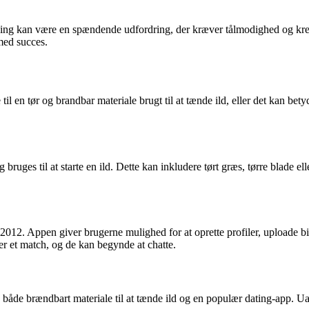
øsning kan være en spændende udfordring, der kræver tålmodighed og krea
 med succes.
il en tør og brandbar materiale brugt til at tænde ild, eller det kan b
 bruges til at starte en ild. Dette kan inkludere tørt græs, tørre blade el
012. Appen giver brugerne mulighed for at oprette profiler, uploade billed
der et match, og de kan begynde at chatte.
både brændbart materiale til at tænde ild og en populær dating-app. Ua