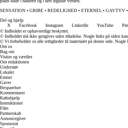
plads både i naturen og i den digitale verden.
SENSATION
•
GRIBE
•
REDELIGHED
•
ETERNEL
•
GAVTYV
Del og hjælp
X
Facebook
Instagram
LinkedIn
YouTube
Pin
© Indholdet er ophavsretligt beskyttet.
© Indholdet må ikke gengives uden tilladelse. Nogle links på siden ka
© Vi forbeholder os alle rettigheder til materialet på denne side. Nogle
Om os
Bag om
Vision og værdier
Om redaktionen
Understøt
Lokaler
Emner
Gaver
Besparelser
Kommentarer
Købshjælp
Instruktioner
Film
Partnerskab
Annoncegiver
Sponsorat