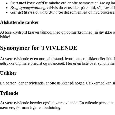
Start med korte ord:
De mindre ord er ofte nemmere at løse og kan
Brug synonymordbøger:
Hvis du er usikker på et ord, så prøv at
Gør det til en sjov udfordring:
Se det som en leg og nyd processe
Afsluttende tanker
At løse krydsord kræver tålmodighed og opmærksomhed, så giv ikke op,
lykke!
Synonymer for TVIVLENDE
At være tvivlende er en normal tilstand, hvor man er usikker eller ikke h
udtrykke dig mere præcist og nuanceret. Her er en liste over synonymer
Usikker
En person, der er tvivlende, er ofte usikker på noget. Usikkerhed kan sk
Tvilende
At være tvivlende betyder også at være tvilende. En tvilende person har 
nærmere, før man tager en beslutning.