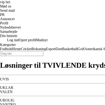
vip bet
Mød os
Send mail
PR
Annoncer
Profil
Nyhedsbrevet
Samarbejde
Din historie
Log ind
Opret profil
Mailnyt
Kategorier
Fodbold
Heste
Cricket
Boksning
Esport
Dart
Basketball
Golf
Amerikansk f
Løsninger til TVIVLENDE kryd
UVIS
UKLAR
VALEN
UROLIG
VANTRO