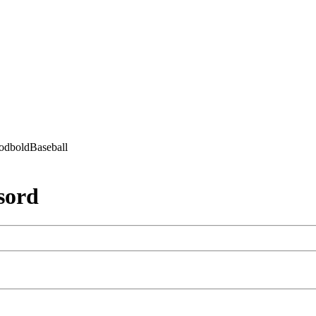
odbold
Baseball
sord