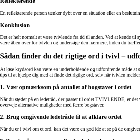
Reflekterende
En reflekterende person tænker dybt over en situation eller en beslutnin
Konklusion
Det er helt normalt at være tvivlende fra tid til anden. Ved at kende ti
være åben over for tvivlen og undersøge den nærmere, inden du træffer
Sådan finder du det rigtige ord i tvivl – u
At løse krydsord kan være en underholdende og udfordrende måde at skæ
tips til at hjælpe dig med at finde det rigtige ord, selv når tvivlen melder
1. Vær opmærksom på antallet af bogstaver i ordet
Når du støder på en ledetråd, der passer til ordet TVIVLENDE, er det vær
overveje alternative muligheder med færre bogstaver.
2. Brug omgivende ledetråde til at afklare ordet
Når du er i tvivl om et ord, kan det være en god idé at se på de omgive