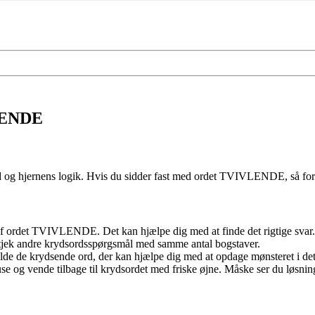
VLENDE
g hjernens logik. Hvis du sidder fast med ordet TVIVLENDE, så fortvivl i
 ordet TVIVLENDE. Det kan hjælpe dig med at finde det rigtige svar.
ek andre krydsordsspørgsmål med samme antal bogstaver.
fylde de krydsende ord, der kan hjælpe dig med at opdage mønsteret i de
se og vende tilbage til krydsordet med friske øjne. Måske ser du løs