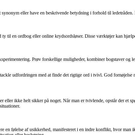
t synonym eller have en beskrivende betydning i forhold til ledetråden.
tid ty til en ordbog eller online krydsordsløser. Disse værktøjer kan hjæl
sperimentering. Prøv forskellige muligheder, kombiner bogstaver og ledetr
 tackle udfordringen med at finde det rigtige ord i tvivl. God fornøjelse 
ker eller ikke helt sikker på noget. Når man er tvivlende, opstår der et 
situationer.
e en følelse af usikkerhed, manifesteret i en indre konflikt, hvor man i
uation eller beslutning.