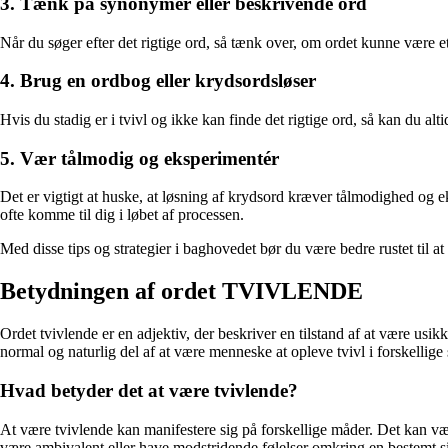
3. Tænk på synonymer eller beskrivende ord
Når du søger efter det rigtige ord, så tænk over, om ordet kunne være e
4. Brug en ordbog eller krydsordsløser
Hvis du stadig er i tvivl og ikke kan finde det rigtige ord, så kan du al
5. Vær tålmodig og eksperimentér
Det er vigtigt at huske, at løsning af krydsord kræver tålmodighed og ek
ofte komme til dig i løbet af processen.
Med disse tips og strategier i baghovedet bør du være bedre rustet til at
Betydningen af ordet TVIVLENDE
Ordet tvivlende er en adjektiv, der beskriver en tilstand af at være usik
normal og naturlig del af at være menneske at opleve tvivl i forskellige 
Hvad betyder det at være tvivlende?
At være tvivlende kan manifestere sig på forskellige måder. Det kan vær
være ambivalent eller have modstridende følelser omkring en bestemt sit