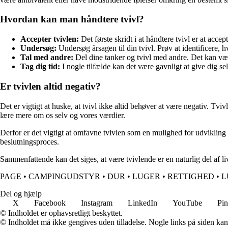
Hvordan kan man håndtere tvivl?
Accepter tvivlen:
Det første skridt i at håndtere tvivl er at accep
Undersøg:
Undersøg årsagen til din tvivl. Prøv at identificere, 
Tal med andre:
Del dine tanker og tvivl med andre. Det kan være
Tag dig tid:
I nogle tilfælde kan det være gavnligt at give dig selv
Er tvivlen altid negativ?
Det er vigtigt at huske, at tvivl ikke altid behøver at være negativ. Tvi
lære mere om os selv og vores værdier.
Derfor er det vigtigt at omfavne tvivlen som en mulighed for udvikling
beslutningsproces.
Sammenfattende kan det siges, at være tvivlende er en naturlig del af l
PAGE
•
CAMPINGUDSTYR
•
DUR
•
LUGER
•
RETTIGHED
•
L
Del og hjælp
X
Facebook
Instagram
LinkedIn
YouTube
Pin
© Indholdet er ophavsretligt beskyttet.
© Indholdet må ikke gengives uden tilladelse. Nogle links på siden ka