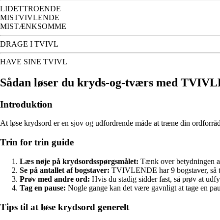
LIDETTROENDE
MISTVIVLENDE
MISTÆNKSOMME
DRAGE I TVIVL
HAVE SINE TVIVL
Sådan løser du kryds-og-tværs med TVI
Introduktion
At løse krydsord er en sjov og udfordrende måde at træne din ordforråd o
Trin for trin guide
Læs nøje på krydsordsspørgsmålet:
Tænk over betydningen af
Se på antallet af bogstaver:
TVIVLENDE har 9 bogstaver, så tj
Prøv med andre ord:
Hvis du stadig sidder fast, så prøv at ud
Tag en pause:
Nogle gange kan det være gavnligt at tage en pau
Tips til at løse krydsord generelt