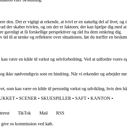
tere den. Det er vigtigt at erkende, at tvivl er en naturlig del af livet, o
hvad der skaber tvivlen, og om der er faktorer, der kan hjælpe dig med at
 gavnligt at få forskellige perspektiver og råd fra dem omkring dig.
 tid til at tænke og reflektere over situationen, før du træffer en beslut
vl kan være en kilde til vækst og selvforbedring. Ved at udfordre vores e
 og ikke nødvendigvis som en hindring. Når vi erkender og arbejder med
ivet, som kan være en kilde til personlig vækst og udvikling, hvis den h
UKKET
•
SCENER
•
SKUESPILLER
•
SAFT
•
KANTON
•
terest
TikTok
Mail
RSS
n give os kommission ved køb.