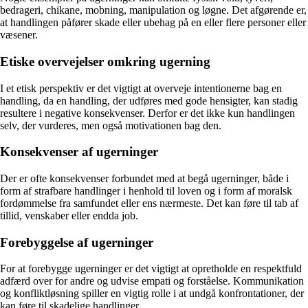
bedrageri, chikane, mobning, manipulation og løgne. Det afgørende er,
at handlingen påfører skade eller ubehag på en eller flere personer eller
væsener.
Etiske overvejelser omkring ugerning
I et etisk perspektiv er det vigtigt at overveje intentionerne bag en
handling, da en handling, der udføres med gode hensigter, kan stadig
resultere i negative konsekvenser. Derfor er det ikke kun handlingen
selv, der vurderes, men også motivationen bag den.
Konsekvenser af ugerninger
Der er ofte konsekvenser forbundet med at begå ugerninger, både i
form af strafbare handlinger i henhold til loven og i form af moralsk
fordømmelse fra samfundet eller ens nærmeste. Det kan føre til tab af
tillid, venskaber eller endda job.
Forebyggelse af ugerninger
For at forebygge ugerninger er det vigtigt at opretholde en respektfuld
adfærd over for andre og udvise empati og forståelse. Kommunikation
og konfliktløsning spiller en vigtig rolle i at undgå konfrontationer, der
kan føre til skadelige handlinger.