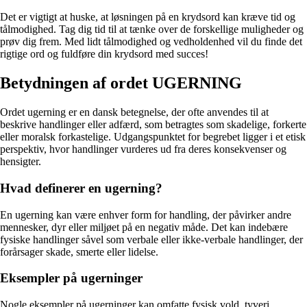
Det er vigtigt at huske, at løsningen på en krydsord kan kræve tid og
tålmodighed. Tag dig tid til at tænke over de forskellige muligheder og
prøv dig frem. Med lidt tålmodighed og vedholdenhed vil du finde det
rigtige ord og fuldføre din krydsord med succes!
Betydningen af ordet UGERNING
Ordet ugerning er en dansk betegnelse, der ofte anvendes til at
beskrive handlinger eller adfærd, som betragtes som skadelige, forkerte
eller moralsk forkastelige. Udgangspunktet for begrebet ligger i et etisk
perspektiv, hvor handlinger vurderes ud fra deres konsekvenser og
hensigter.
Hvad definerer en ugerning?
En ugerning kan være enhver form for handling, der påvirker andre
mennesker, dyr eller miljøet på en negativ måde. Det kan indebære
fysiske handlinger såvel som verbale eller ikke-verbale handlinger, der
forårsager skade, smerte eller lidelse.
Eksempler på ugerninger
Nogle eksempler på ugerninger kan omfatte fysisk vold, tyveri,