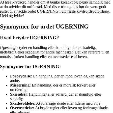
At løse krydsord handler om at tænke kreativt og logisk samtidig med
at du udvider dit ordforråd. Med disse trin og tips bør du være godt
rustet til at tackle ordet UGERNING i dit næste krydsordsudfordring.
Held og lykke!
Synonymer for ordet UGERNING
Hvad betyder UGERNING?
Ugerning
betyder en handling eller handling, der er skadelig,
uretfærdig eller skadeligt for andre mennesker. Det kan referere til en
moralsk forkert handling eller en overtrædelse af loven.
Synonymer for UGERNING:
Forbrydelse:
En handling, der er imod loven og kan skade
andre.
Misgerning:
En handling, der er moralsk forkert eller
uretfærdig.
Skændsel:
Handlinger eller adfærd, der er skamfuld eller
skadelig.
Skadevoldelse:
At forårsage skade eller lidelse med vilje.
Overtrædelse:
At bryde regler eller loven og forårsage skade
eller ulempe.