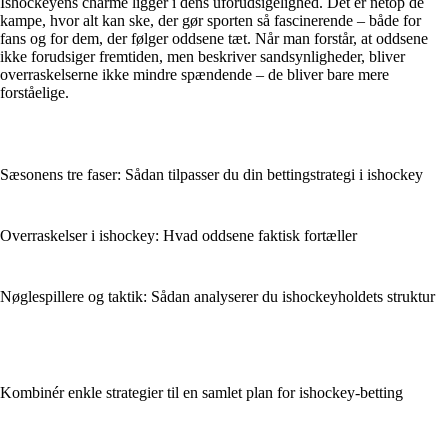
Ishockeyens charme ligger i dens uforudsigelighed. Det er netop de
kampe, hvor alt kan ske, der gør sporten så fascinerende – både for
fans og for dem, der følger oddsene tæt. Når man forstår, at oddsene
ikke forudsiger fremtiden, men beskriver sandsynligheder, bliver
overraskelserne ikke mindre spændende – de bliver bare mere
forståelige.
Sæsonens tre faser: Sådan tilpasser du din bettingstrategi i ishockey
Overraskelser i ishockey: Hvad oddsene faktisk fortæller
Nøglespillere og taktik: Sådan analyserer du ishockeyholdets struktur
Kombinér enkle strategier til en samlet plan for ishockey-betting