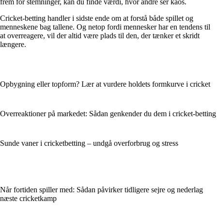
frem for stemninger, kan du finde værdi, hvor andre ser kaos.
Cricket-betting handler i sidste ende om at forstå både spillet og
menneskene bag tallene. Og netop fordi mennesker har en tendens til
at overreagere, vil der altid være plads til den, der tænker et skridt
længere.
Opbygning eller topform? Lær at vurdere holdets formkurve i cricket
Overreaktioner på markedet: Sådan genkender du dem i cricket-betting
Sunde vaner i cricketbetting – undgå overforbrug og stress
Når fortiden spiller med: Sådan påvirker tidligere sejre og nederlag
næste cricketkamp