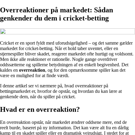
Overreaktioner på markedet: Sådan
genkender du dem i cricket-betting
Cricket er en sport fyldt med uforudsigelighed – og det samme gælder
markedet for cricket-betting. Når et hold taber uventet, eller en
stjernespiller bliver skadet, reagerer markedet ofte hurtigt og voldsomt.
Men ikke alle reaktioner er rationelle. Nogle gange overdriver
oddssætterne og spillerne betydningen af en enkelt begivenhed. Det
kaldes en
overreaktion
, og for den opmærksomme spiller kan det
være en mulighed for at finde værdi.
I denne artikel ser vi nærmere på, hvad overreaktioner på
bettingmarkedet er, hvorfor de opstår, og hvordan du kan lære at
genkende dem, når du spiller på cricket.
Hvad er en overreaktion?
En overreaktion opstår, når markedet ændrer oddsene mere, end de
reelt burde, baseret på ny information. Det kan være alt fra en dårlig
kamp til en skadet spiller eller en dramatisk vejrudsigt. I stedet for at