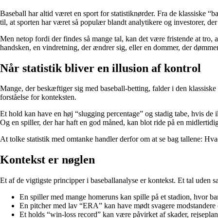
Baseball har altid været en sport for statistiknørder. Fra de klassisk
til, at sporten har været så populær blandt analytikere og investorer, d
Men netop fordi der findes så mange tal, kan det være fristende at tro, 
handsken, en vindretning, der ændrer sig, eller en dommer, der dømmer
Når statistik bliver en illusion af kontrol
Mange, der beskæftiger sig med baseball-betting, falder i den klassiske f
forståelse for konteksten.
Et hold kan have en høj “slugging percentage” og stadig tabe, hvis de i
Og en spiller, der har haft en god måned, kan blot ride på en midlertidig
At tolke statistik med omtanke handler derfor om at se bag tallene: Hva
Kontekst er nøglen
Et af de vigtigste principper i baseballanalyse er kontekst. Et tal ud
En spiller med mange homeruns kan spille på et stadion, hvor b
En pitcher med lav “ERA” kan have mødt svagere modstandere 
Et holds “win-loss record” kan være påvirket af skader, rejseplane