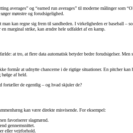
e “batting averages” og “earned run averages” til moderne målinger som 
er søger mønstre og forudsigelighed.
at man kan regne sig frem til sandheden. I virkeligheden er baseball – s
 en marginal strike, kan ændre hele udfaldet af en kamp.
ælde: at tro, at flere data automatisk betyder bedre forudsigelser. Men s
kke formår at udnytte chancerne i de rigtige situationer. En pitcher ka
 bølge af held.
d fortæller de egentlig – og hvad skjuler de?
en sammenhæng kan være direkte misvisende. For eksempel:
anen favoriserer slagmænd.
end gennemsnittet.
r eller vejrforhold.