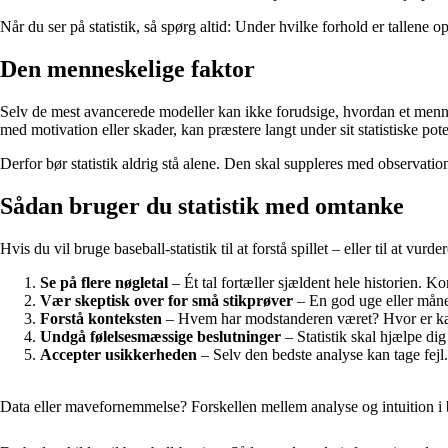
Når du ser på statistik, så spørg altid: Under hvilke forhold er tallene 
Den menneskelige faktor
Selv de mest avancerede modeller kan ikke forudsige, hvordan et menneske
med motivation eller skader, kan præstere langt under sit statistiske pote
Derfor bør statistik aldrig stå alene. Den skal suppleres med observatione
Sådan bruger du statistik med omtanke
Hvis du vil bruge baseball-statistik til at forstå spillet – eller til at vur
Se på flere nøgletal
– Ét tal fortæller sjældent hele historien. Ko
Vær skeptisk over for små stikprøver
– En god uge eller måned
Forstå konteksten
– Hvem har modstanderen været? Hvor er kamp
Undgå følelsesmæssige beslutninger
– Statistik skal hjælpe di
Accepter usikkerheden
– Selv den bedste analyse kan tage fejl
Data eller mavefornemmelse? Forskellen mellem analyse og intuition i 