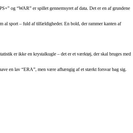
“OPS+” og “WAR” er spillet gennemsyret af data. Det er en af grundene
om al sport – fuld af tilfældigheder. En bold, der rammer kanten af
tatistik er ikke en krystalkugle – det er et værktøj, der skal bruges med
n have en lav “ERA”, men være afhængig af et stærkt forsvar bag sig.