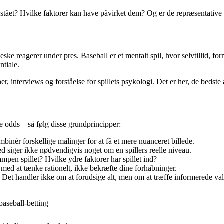
opstået? Hvilke faktorer kan have påvirket dem? Og er de repræsentative f
 reagerer under pres. Baseball er et mentalt spil, hvor selvtillid, form 
ntiale.
r, interviews og forståelse for spillets psykologi. Det er her, de bedste a
dere odds – så følg disse grundprincipper:
mbinér forskellige målinger for at få et mere nuanceret billede.
 siger ikke nødvendigvis noget om en spillers reelle niveau.
en spillet? Hvilke ydre faktorer har spillet ind?
g med at tænke rationelt, ikke bekræfte dine forhåbninger.
. Det handler ikke om at forudsige alt, men om at træffe informerede val
baseball-betting