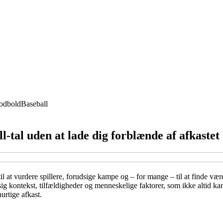
odbold
Baseball
l-tal uden at lade dig forblænde af afkastet
s til at vurdere spillere, forudsige kampe og – for mange – til at finde 
g kontekst, tilfældigheder og menneskelige faktorer, som ikke altid ka
urtige afkast.