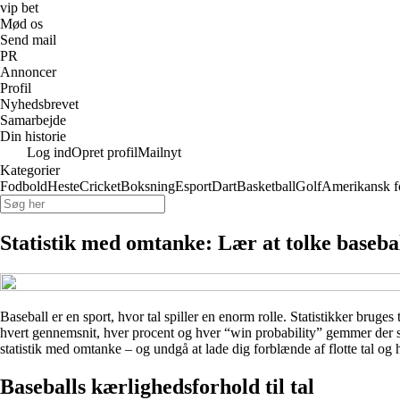
vip bet
Mød os
Send mail
PR
Annoncer
Profil
Nyhedsbrevet
Samarbejde
Din historie
Log ind
Opret profil
Mailnyt
Kategorier
Fodbold
Heste
Cricket
Boksning
Esport
Dart
Basketball
Golf
Amerikansk f
Statistik med omtanke: Lær at tolke basebal
Baseball er en sport, hvor tal spiller en enorm rolle. Statistikker bruge
hvert gennemsnit, hver procent og hver “win probability” gemmer der si
statistik med omtanke – og undgå at lade dig forblænde af flotte tal og h
Baseballs kærlighedsforhold til tal