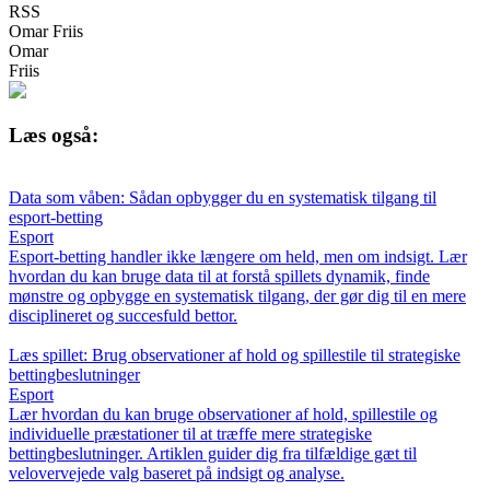
RSS
Omar Friis
Omar
Friis
Læs også:
Data som våben: Sådan opbygger du en systematisk tilgang til
esport-betting
Esport
Esport-betting handler ikke længere om held, men om indsigt. Lær
hvordan du kan bruge data til at forstå spillets dynamik, finde
mønstre og opbygge en systematisk tilgang, der gør dig til en mere
disciplineret og succesfuld bettor.
Læs spillet: Brug observationer af hold og spillestile til strategiske
bettingbeslutninger
Esport
Lær hvordan du kan bruge observationer af hold, spillestile og
individuelle præstationer til at træffe mere strategiske
bettingbeslutninger. Artiklen guider dig fra tilfældige gæt til
velovervejede valg baseret på indsigt og analyse.