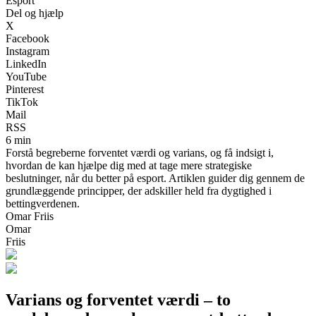
Esport
Del og hjælp
X
Facebook
Instagram
LinkedIn
YouTube
Pinterest
TikTok
Mail
RSS
6 min
Forstå begreberne forventet værdi og varians, og få indsigt i,
hvordan de kan hjælpe dig med at tage mere strategiske
beslutninger, når du better på esport. Artiklen guider dig gennem de
grundlæggende principper, der adskiller held fra dygtighed i
bettingverdenen.
Omar Friis
Omar
Friis
Varians og forventet værdi – to