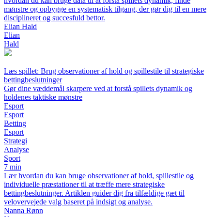
hvordan du kan bruge data til at forstå spillets dynamik, finde
mønstre og opbygge en systematisk tilgang, der gør dig til en mere
disciplineret og succesfuld bettor.
Elian Hald
Elian
Hald
Læs spillet: Brug observationer af hold og spillestile til strategiske
bettingbeslutninger
Gør dine væddemål skarpere ved at forstå spillets dynamik og
holdenes taktiske mønstre
Esport
Esport
Betting
Esport
Strategi
Analyse
Sport
7 min
Lær hvordan du kan bruge observationer af hold, spillestile og
individuelle præstationer til at træffe mere strategiske
bettingbeslutninger. Artiklen guider dig fra tilfældige gæt til
velovervejede valg baseret på indsigt og analyse.
Nanna Rønn