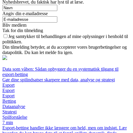
Nyhedsbrevet, du faktisk har lyst til at læse.
Angiv din e-mailadresse
Bliv medlem
Tak for din tilmelding
Jeg samtykker til behandlingen af mine oplysninger i henhold til
politikken.
Din tilmelding betyder, at du accepterer vores brugerbetingelser og
datapolitik. Du kan let melde fra igen.
Data som våben: Sådan opbygger du en systematisk tilgang til
esport-betting
Gør dine spilindsatser skarpere med data, analyse og strategi
Esport
Esport
Esport
Betting
Dataanalyse
Strategi
Spilforståelse
7 min
Esport-betting handler ikke længere om held, men om indsigt. Lær