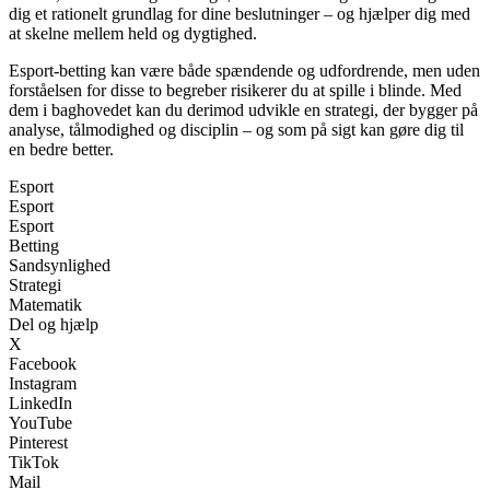
dig et rationelt grundlag for dine beslutninger – og hjælper dig med
at skelne mellem held og dygtighed.
Esport-betting kan være både spændende og udfordrende, men uden
forståelsen for disse to begreber risikerer du at spille i blinde. Med
dem i baghovedet kan du derimod udvikle en strategi, der bygger på
analyse, tålmodighed og disciplin – og som på sigt kan gøre dig til
en bedre better.
Esport
Esport
Esport
Betting
Sandsynlighed
Strategi
Matematik
Del og hjælp
X
Facebook
Instagram
LinkedIn
YouTube
Pinterest
TikTok
Mail