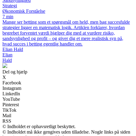
Sandsynlighed
Strategi
Økonomisk Forståelse
7 min
Mange ser betting som et spørgsmål om held, men bag succesfulde
strategier ligger en matematisk logik. Artiklen forklarer, hvordan
begrebet forventet værdi hjælper dig med at vurdere risiko,
sandsynlighed og profit – og giver dig et mere realistisk syn på,
hvad succes i betting egentlig handler om.
Elian Hald
Elian
Hald
Del og hjælp
X
Facebook
Instagram
LinkedIn
YouTube
Pinterest
TikTok
Mail
RSS
© Indholdet er ophavsretligt beskyttet.
© Indholdet må ikke gengives uden tilladelse. Nogle links på siden