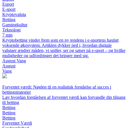
Esport
E-sport
Kryptovaluta
Betting
Gamingkultur
Teknologi
7 min
Kryptobetting vinder frem som en ny tendens i e-sportens hastigt
voksende økosystem. Artiklen dykker ned i, hvordan digitale
valutaer ændrer måden, vi spiller, ser og satser på e-sport – og hvilke
muligheder og udfordringer det bringer med sig.
August Vang
August
Vang
Forventet værdi: Nøglen til en realistisk forståelse af succes i
bettingstrategier
Lær hvordan forståelsen af forventet værdi kan forvandle din tilgang
til betting
Betting
Betting
Betting
Forventet Værdi