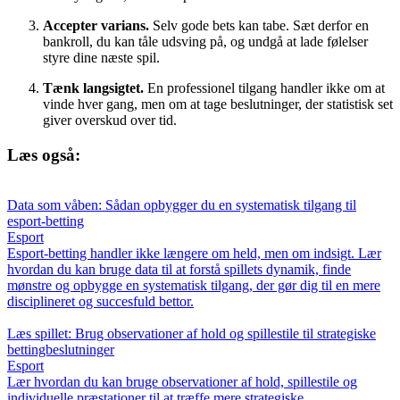
Accepter varians.
Selv gode bets kan tabe. Sæt derfor en
bankroll, du kan tåle udsving på, og undgå at lade følelser
styre dine næste spil.
Tænk langsigtet.
En professionel tilgang handler ikke om at
vinde hver gang, men om at tage beslutninger, der statistisk set
giver overskud over tid.
Læs også:
Data som våben: Sådan opbygger du en systematisk tilgang til
esport-betting
Esport
Esport-betting handler ikke længere om held, men om indsigt. Lær
hvordan du kan bruge data til at forstå spillets dynamik, finde
mønstre og opbygge en systematisk tilgang, der gør dig til en mere
disciplineret og succesfuld bettor.
Læs spillet: Brug observationer af hold og spillestile til strategiske
bettingbeslutninger
Esport
Lær hvordan du kan bruge observationer af hold, spillestile og
individuelle præstationer til at træffe mere strategiske