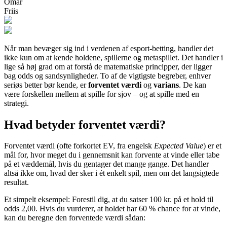
Omar
Friis
Når man bevæger sig ind i verdenen af esport-betting, handler det
ikke kun om at kende holdene, spillerne og metaspillet. Det handler i
lige så høj grad om at forstå de matematiske principper, der ligger
bag odds og sandsynligheder. To af de vigtigste begreber, enhver
seriøs better bør kende, er
forventet værdi
og
varians
. De kan
være forskellen mellem at spille for sjov – og at spille med en
strategi.
Hvad betyder forventet værdi?
Forventet værdi (ofte forkortet EV, fra engelsk
Expected Value
) er et
mål for, hvor meget du i gennemsnit kan forvente at vinde eller tabe
på et væddemål, hvis du gentager det mange gange. Det handler
altså ikke om, hvad der sker i ét enkelt spil, men om det langsigtede
resultat.
Et simpelt eksempel: Forestil dig, at du satser 100 kr. på et hold til
odds 2,00. Hvis du vurderer, at holdet har 60 % chance for at vinde,
kan du beregne den forventede værdi sådan: