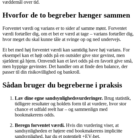
væddemål over tid.
Hvorfor de to begreber hænger sammen
Forventet værdi og varians er to sider af samme mønt. Forventet
værdi fortæller dig, om et bet er værd at tage – varians fortæller dig,
hvor meget du skal kunne tåle at svinge op og ned undervejs.
Et bet med høj forventet værdi kan samtidig have høj varians. For
eksempel kan et højt odds på en outsider give stor gevinst, men
sjældent gå hjem. Omvendt kan et lavt odds på en favorit give små,
men hyppige gevinster. Det handler om at finde den balance, der
passer til din risikovillighed og bankroll.
Sådan bruger du begreberne i praksis
Lav dine egne sandsynlighedsvurderinger.
Brug statistik,
tidligere resultater og holdets form til at vurdere, hvor stor
chance et udfald reelt har – og sammenlign med
bookmakerens odds.
Beregn forventet værdi.
Hvis din vurdering viser, at
sandsynligheden er højere end bookmakerens implicitte
sandsynlighed, har du et potentielt +EV-bet.